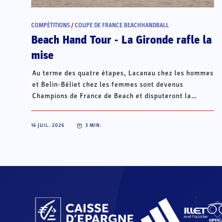
COMPÉTITIONS
/
COUPE DE FRANCE BEACHHANDBALL
Beach Hand Tour - La Gironde rafle la
mise
Au terme des quatre étapes, Lacanau chez les hommes
et Belin-Béliet chez les femmes sont devenus
Champions de France de Beach et disputeront la
Champions Cup du 15 au 18 octobre à Porto Santo, au
Portugal.
16 JUIL. 2026
3
MIN.