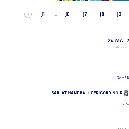
J1
J6
J7
J8
J9
...
24 MAI 
Date de mis
SAMED
SARLAT HANDBALL PERIGORD NOIR
V