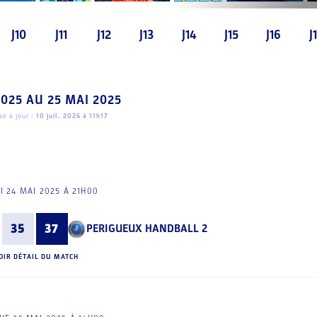
J10
J11
J12
J13
J14
J15
J16
J
2025
AU
25 MAI 2025
e à jour :
10 juil. 2026 à 11h17
I 24 MAI 2025 À 21H00
35
37
PERIGUEUX HANDBALL 2
OIR DÉTAIL DU MATCH