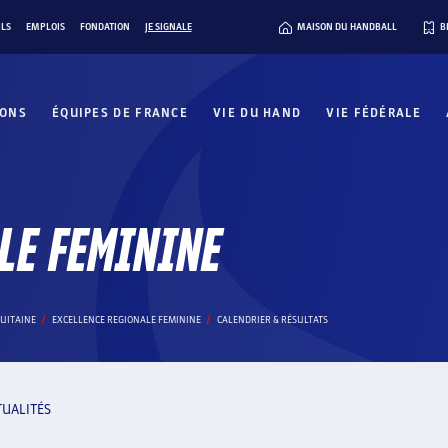
ILS
EMPLOIS
FONDATION
JE SIGNALE
MAISON DU HANDBALL
B
IONS
ÉQUIPES DE FRANCE
VIE DU HAND
VIE FÉDÉRALE
LE FEMININE
UITAINE
EXCELLENCE REGIONALE FEMININE
CALENDRIER & RÉSULTATS
TUALITÉS