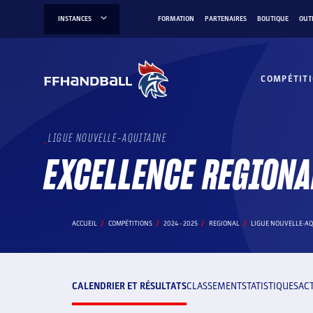
Aller
INSTANCES
FORMATION
PARTENAIRES
BOUTIQUE
OUT
au
contenu
COMPÉTIT
LIGUE NOUVELLE-AQUITAINE
EXCELLENCE REGIONA
ACCUEIL
COMPÉTITIONS
2024 - 2025
REGIONAL
LIGUE NOUVELLE-AQ
CALENDRIER ET RÉSULTATS
CLASSEMENT
STATISTIQUES
AC