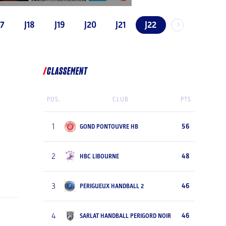
17
J18
J19
J20
J21
J22
CLASSEMENT
POS.
CLUB
PTS
1
56
GOND PONTOUVRE HB
2
48
HBC LIBOURNE
3
46
PERIGUEUX HANDBALL 2
4
46
SARLAT HANDBALL PERIGORD NOIR