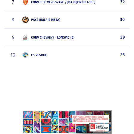
7
32
CONV. HBC VAROIS-ARC / JDA DIJON HB (-18F)
8
30
PAYS RIOLAIS HB (A)
9
29
CONV CHEVIGNY - LONGVIC (B)
10
25
CS VESOUL