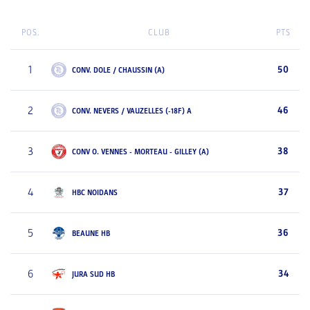
POS.
CLUB
PTS
1
50
CONV. DOLE / CHAUSSIN (A)
2
46
CONV. NEVERS / VAUZELLES (-18F) A
3
38
CONV O. VENNES - MORTEAU - GILLEY (A)
4
37
HBC NOIDANS
5
36
BEAUNE HB
6
34
JURA SUD HB