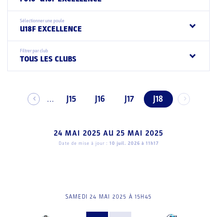
Sélectionner une poule
U18F EXCELLENCE
Filtrer par club
TOUS LES CLUBS
J15
J16
J17
J18
...
24 MAI 2025
AU
25 MAI 2025
Date de mise à jour :
10 juil. 2026 à 11h17
SAMEDI 24 MAI 2025 À 15H45