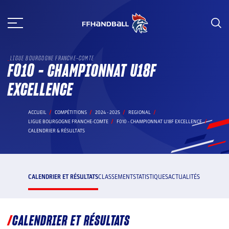
Aller
au
contenu
LIGUE BOURGOGNE FRANCHE-COMTE
F010 - CHAMPIONNAT U18F
EXCELLENCE
ACCUEIL
COMPÉTITIONS
2024 - 2025
REGIONAL
LIGUE BOURGOGNE FRANCHE-COMTE
F010 - CHAMPIONNAT U18F EXCELLENCE
CALENDRIER & RÉSULTATS
CALENDRIER ET RÉSULTATS
CLASSEMENT
STATISTIQUES
ACTUALITÉS
CALENDRIER ET RÉSULTATS