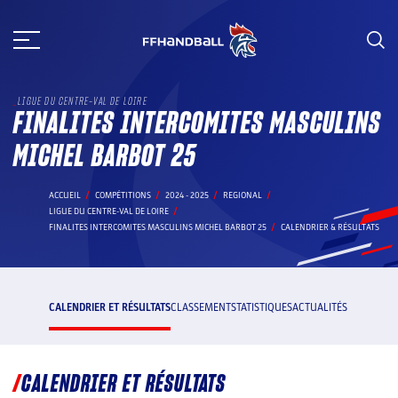
Aller
au
contenu
LIGUE DU CENTRE-VAL DE LOIRE
FINALITES INTERCOMITES MASCULINS
MICHEL BARBOT 25
ACCUEIL
COMPÉTITIONS
2024 - 2025
REGIONAL
LIGUE DU CENTRE-VAL DE LOIRE
FINALITES INTERCOMITES MASCULINS MICHEL BARBOT 25
CALENDRIER & RÉSULTATS
CALENDRIER ET RÉSULTATS
CLASSEMENT
STATISTIQUES
ACTUALITÉS
CALENDRIER ET RÉSULTATS