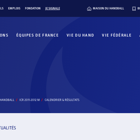
ILS
EMPLOIS
FONDATION
JE SIGNALE
MAISON DU HANDBALL
B
IONS
ÉQUIPES DE FRANCE
VIE DU HAND
VIE FÉDÉRALE
E HANDBALL
ICR 2011-2012 M
CALENDRIER & RÉSULTATS
TUALITÉS