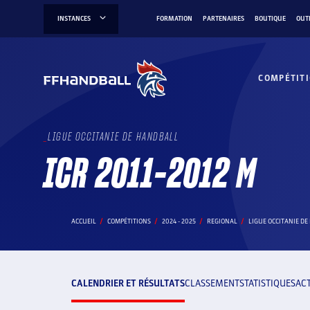
Aller
INSTANCES
FORMATION
PARTENAIRES
BOUTIQUE
OUT
au
contenu
COMPÉTIT
LIGUE OCCITANIE DE HANDBALL
ICR 2011-2012 M
ACCUEIL
COMPÉTITIONS
2024 - 2025
REGIONAL
LIGUE OCCITANIE D
CALENDRIER ET RÉSULTATS
CLASSEMENT
STATISTIQUES
AC