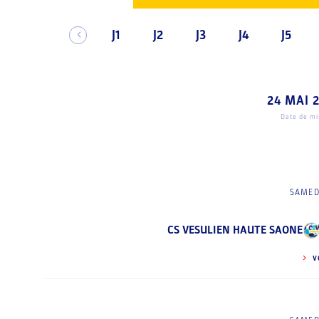
J1
J2
J3
J4
J5
24 MAI 
Date de mis
SAMED
CS VESULIEN HAUTE SAONE
V