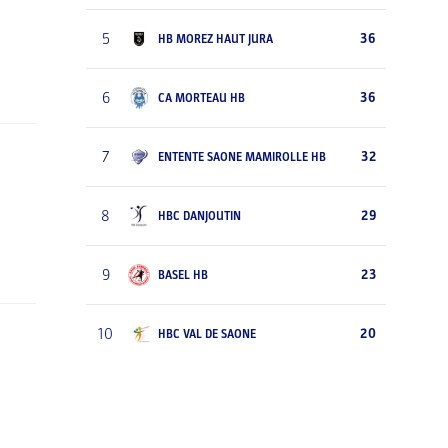
5
36
HB MOREZ HAUT JURA
6
36
CA MORTEAU HB
7
32
ENTENTE SAONE MAMIROLLE HB
8
29
HBC DANJOUTIN
9
23
BASEL HB
10
20
HBC VAL DE SAONE