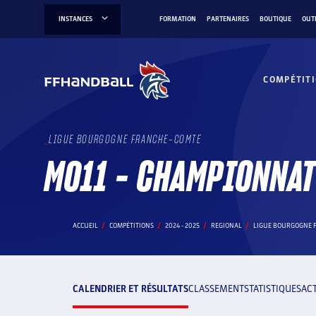
Aller
INSTANCES
FORMATION
PARTENAIRES
BOUTIQUE
OUT
au
contenu
COMPÉTIT
LIGUE BOURGOGNE FRANCHE-COMTE
M011 - CHAMPIONNA
ACCUEIL
COMPÉTITIONS
2024 - 2025
REGIONAL
LIGUE BOURGOGNE 
CALENDRIER ET RÉSULTATS
CLASSEMENT
STATISTIQUES
AC