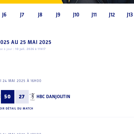
J6
J7
J8
J9
J10
J11
J12
J13
2025
AU
25 MAI 2025
e à jour :
10 juil. 2026 à 11h17
I 24 MAI 2025 À 16H00
50
27
HBC DANJOUTIN
OIR DÉTAIL DU MATCH