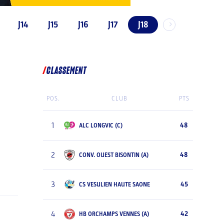
J14
J15
J16
J17
J18
CLASSEMENT
POS.
CLUB
PTS
1
48
ALC LONGVIC (C)
2
48
CONV. OUEST BISONTIN (A)
3
45
CS VESULIEN HAUTE SAONE
4
42
HB ORCHAMPS VENNES (A)