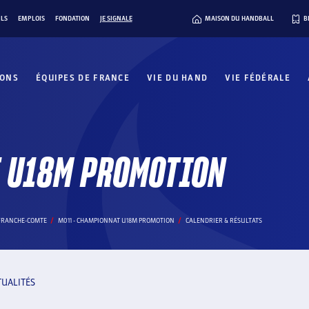
ILS
EMPLOIS
FONDATION
JE SIGNALE
MAISON DU HANDBALL
B
IONS
ÉQUIPES DE FRANCE
VIE DU HAND
VIE FÉDÉRALE
T U18M PROMOTION
FRANCHE-COMTE
M011 - CHAMPIONNAT U18M PROMOTION
CALENDRIER & RÉSULTATS
TUALITÉS