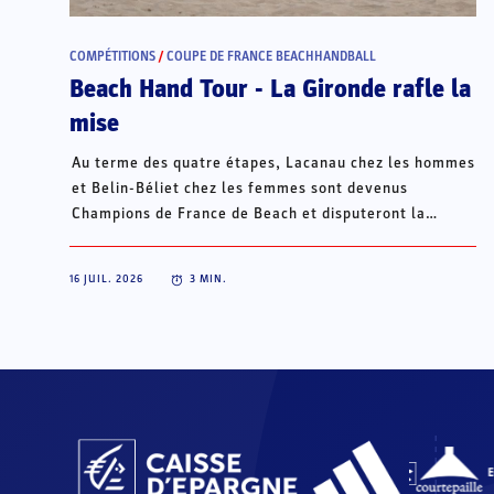
COMPÉTITIONS
/
COUPE DE FRANCE BEACHHANDBALL
Beach Hand Tour - La Gironde rafle la
mise
Au terme des quatre étapes, Lacanau chez les hommes
et Belin-Béliet chez les femmes sont devenus
Champions de France de Beach et disputeront la
Champions Cup du 15 au 18 octobre à Porto Santo, au
Portugal.
16 JUIL. 2026
3
MIN.