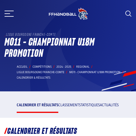
Aller
au
contenu
LIGUE BOURGOGNE FRANCHE-COMTE
M011 - CHAMPIONNAT U18M
PROMOTION
ACCUEIL
COMPÉTITIONS
2024 - 2025
REGIONAL
LIGUE BOURGOGNE FRANCHE-COMTE
M011 - CHAMPIONNAT U18M PROMOTION
CALENDRIER & RÉSULTATS
CALENDRIER ET RÉSULTATS
CLASSEMENT
STATISTIQUES
ACTUALITÉS
CALENDRIER ET RÉSULTATS