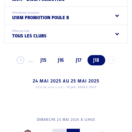
Sélectionner une poule
U18M PROMOTION POULE B
Filtrer par club
TOUS LES CLUBS
J15
J16
J17
J18
...
24 MAI 2025
AU
25 MAI 2025
Date de mise à jour :
10 juil. 2026 à 11h17
DIMANCHE 25 MAI 2025 À 12H00