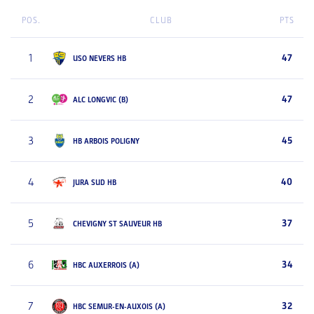
POS.
CLUB
PTS
1
47
USO NEVERS HB
2
47
ALC LONGVIC (B)
3
45
HB ARBOIS POLIGNY
4
40
JURA SUD HB
5
37
CHEVIGNY ST SAUVEUR HB
6
34
HBC AUXERROIS (A)
7
32
HBC SEMUR-EN-AUXOIS (A)