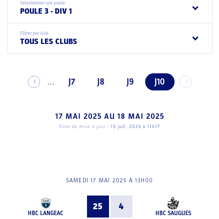
Sélectionner une poule
POULE 3 - DIV 1
Filtrer par club
TOUS LES CLUBS
J7
J8
J9
J10
...
17 MAI 2025
AU
18 MAI 2025
Date de mise à jour :
10 juil. 2026 à 11h17
SAMEDI 17 MAI 2025 À 13H00
25
4
HBC LANGEAC
HBC SAUGUES