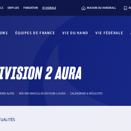
ILS
EMPLOIS
FONDATION
JE SIGNALE
MAISON DU HANDBALL
B
IONS
ÉQUIPES DE FRANCE
VIE DU HAND
VIE FÉDÉRALE
IVISION 2 AURA
HONE-ALPES
M15 ANS MASCULIN DIVISION 2 AURA
CALENDRIER & RÉSULTATS
TUALITÉS