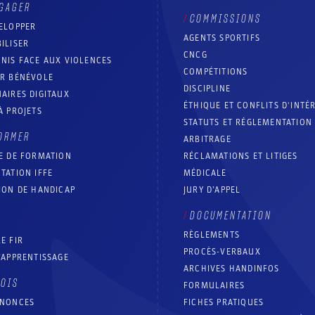
GAGER
COMMISSIONS
ELOPPER
AGENTS SPORTIFS
ILISER
CNCG
NIS FACE AUX VIOLENCES
COMPÉTITIONS
IR BÉNÉVOLE
DISCIPLINE
AIRES DIGITAUX
ÉTHIQUE ET CONFLITS D'INTÉ
À PROJETS
STATUTS ET RÉGLEMENTATION
ORMER
ARBITRAGE
E DE FORMATION
RÉCLAMATIONS ET LITIGES
TATION IFFE
MÉDICALE
ION DE HANDICAP
JURY D’APPEL
DOCUMENTATION
RÈGLEMENTS
E FIR
PROCÈS-VERBAUX
’APPRENTISSAGE
ARCHIVES HANDINFOS
LOIS
FORMULAIRES
NNONCES
FICHES PRATIQUES