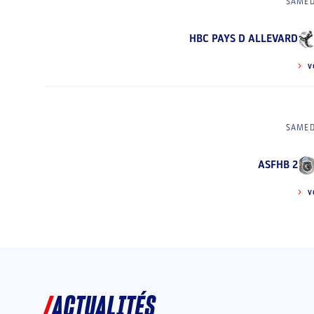
SAMED
HBC PAYS D ALLEVARD
V
SAMED
ASFHB 2
V
ACTUALITÉS