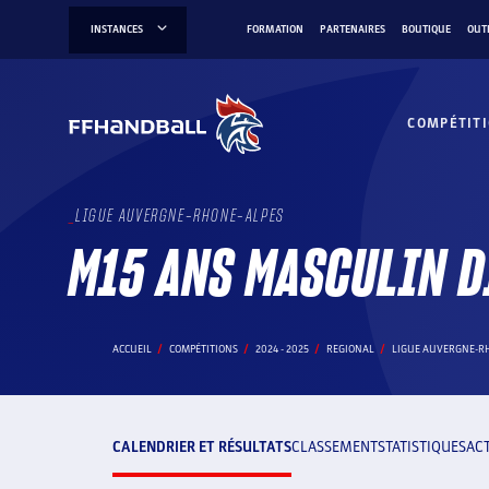
Aller
INSTANCES
FORMATION
PARTENAIRES
BOUTIQUE
OUT
au
contenu
COMPÉTIT
LIGUE AUVERGNE-RHONE-ALPES
M15 ANS MASCULIN D
ACCUEIL
COMPÉTITIONS
2024 - 2025
REGIONAL
LIGUE AUVERGNE-R
CALENDRIER ET RÉSULTATS
CLASSEMENT
STATISTIQUES
AC