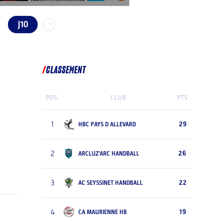
J10
CLASSEMENT
POS.
CLUB
PTS
1
29
HBC PAYS D ALLEVARD
2
26
ARCLUZ'ARC HANDBALL
3
22
AC SEYSSINET HANDBALL
4
19
CA MAURIENNE HB