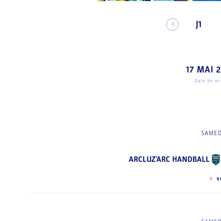
J1
17 MAI 
Date de mis
SAMED
ARCLUZ'ARC HANDBALL
V