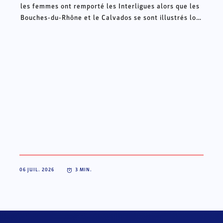
les femmes ont remporté les Interligues alors que les
Bouches-du-Rhône et le Calvados se sont illustrés lors
des Intercomités ce week-end à Châteauroux.
06 JUIL. 2026
3
MIN.