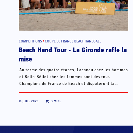
COMPÉTITIONS
/
COUPE DE FRANCE BEACHHANDBALL
Beach Hand Tour - La Gironde rafle la
mise
Au terme des quatre étapes, Lacanau chez les hommes
et Belin-Béliet chez les femmes sont devenus
Champions de France de Beach et disputeront la
Champions Cup du 15 au 18 octobre à Porto Santo, au
Portugal.
16 JUIL. 2026
3
MIN.