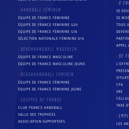
S’EN
HANDBALL FÉMININ
SE DÉV
ÉQUIPE DE FRANCE FÉMININE
SE MOB
ÉQUIPE DE FRANCE FÉMININE U20
TOUS U
ÉQUIPE DE FRANCE FÉMININE U18
DEVEN
SÉLECTION NATIONALE FÉMININE U16
PARTEN
APPEL 
BEACHHANDBALL MASCULIN
SE F
ÉQUIPE DE FRANCE MASCULINE
ÉQUIPE DE FRANCE MASCULINE JEUNE
L’OFFR
PRÉSEN
BEACHHANDBALL FÉMININ
SITUAT
ÉQUIPE DE FRANCE FÉMININE
CFA
ÉQUIPE DE FRANCE FÉMININE JEUNE
VAE
CELLUL
ÉQUIPES DE FRANCE
TAXE D
CLUB FRANCE HANDBALL
SALLE DES TROPHÉES
EMP
ASSOCIATION SUPPORTERS
LES A