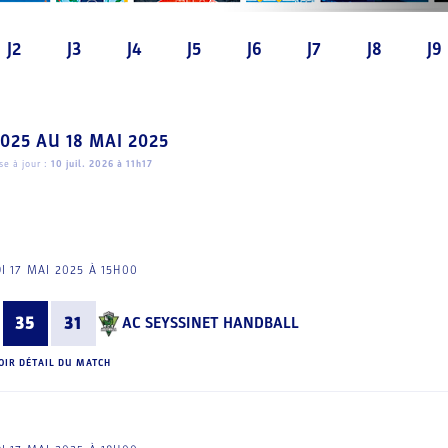
J2
J3
J4
J5
J6
J7
J8
J9
2025
AU
18 MAI 2025
e à jour :
10 juil. 2026 à 11h17
I 17 MAI 2025 À 15H00
35
31
AC SEYSSINET HANDBALL
OIR DÉTAIL DU MATCH