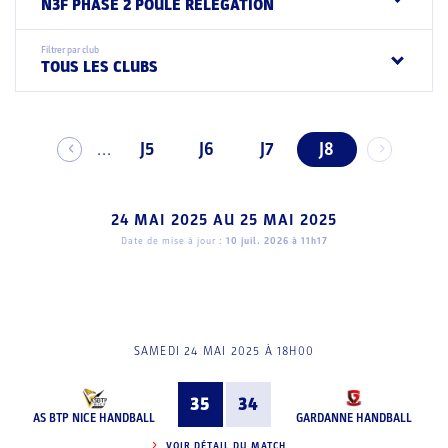
N3F PHASE 2 POULE RELEGATION
Filtrer par club
TOUS LES CLUBS
J5
J6
J7
J8
...
24 MAI 2025
AU
25 MAI 2025
Date de mise à jour :
10 juil. 2026 à 11h17
SAMEDI 24 MAI 2025 À 18H00
35
34
AS BTP NICE HANDBALL
GARDANNE HANDBALL
VOIR DÉTAIL DU MATCH