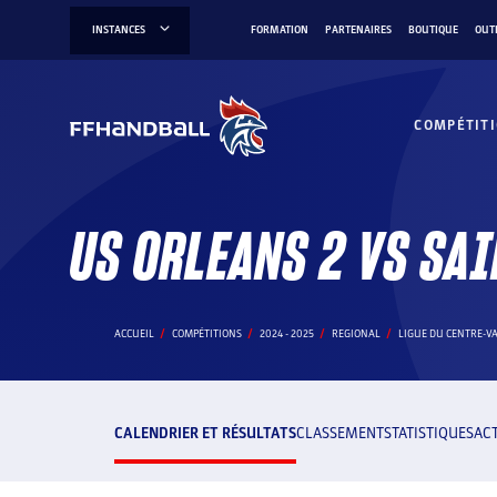
Aller
INSTANCES
FORMATION
PARTENAIRES
BOUTIQUE
OUT
au
contenu
COMPÉTIT
US ORLEANS 2 VS SAI
ACCUEIL
COMPÉTITIONS
2024 - 2025
REGIONAL
LIGUE DU CENTRE-VA
CALENDRIER ET RÉSULTATS
CLASSEMENT
STATISTIQUES
AC