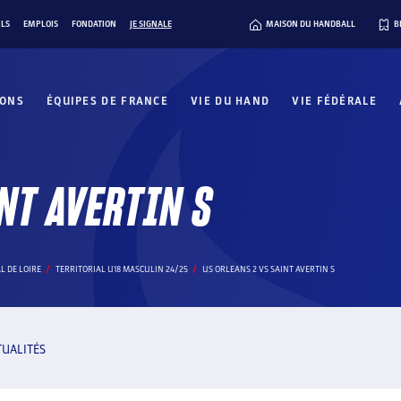
ILS
EMPLOIS
FONDATION
JE SIGNALE
MAISON DU HANDBALL
B
IONS
ÉQUIPES DE FRANCE
VIE DU HAND
VIE FÉDÉRALE
NT AVERTIN S
L DE LOIRE
TERRITORIAL U18 MASCULIN 24/25
US ORLEANS 2 VS SAINT AVERTIN S
TUALITÉS