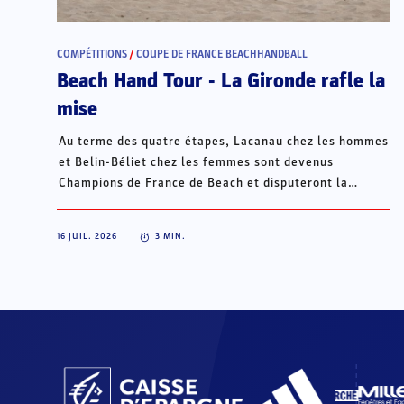
COMPÉTITIONS
/
COUPE DE FRANCE BEACHHANDBALL
Beach Hand Tour - La Gironde rafle la
mise
Au terme des quatre étapes, Lacanau chez les hommes
et Belin-Béliet chez les femmes sont devenus
Champions de France de Beach et disputeront la
Champions Cup du 15 au 18 octobre à Porto Santo, au
Portugal.
16 JUIL. 2026
3
MIN.