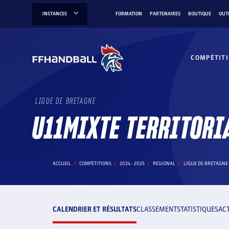
Aller
INSTANCES
FORMATION
PARTENAIRES
BOUTIQUE
OUT
au
contenu
COMPÉTIT
LIGUE DE BRETAGNE
U11MIXTE TERRITORI
ACCUEIL
COMPÉTITIONS
2024 - 2025
REGIONAL
LIGUE DE BRETAGNE
CALENDRIER ET RÉSULTATS
CLASSEMENT
STATISTIQUES
AC