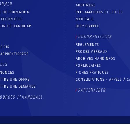
ORMER
ARBITRAGE
E DE FORMATION
RÉCLAMATIONS ET LITIGES
TATION IFFE
MÉDICALE
ION DE HANDICAP
JURY D’APPEL
DOCUMENTATION
RÈGLEMENTS
E FIR
PROCÈS-VERBAUX
’APPRENTISSAGE
ARCHIVES HANDINFOS
LOIS
FORMULAIRES
NNONCES
FICHES PRATIQUES
TTRE UNE OFFRE
CONSULTATIONS – APPELS À 
TTRE UNE DEMANDE
PARTENAIRES
OURCES FFHANDBALL
Contact
Aide site
Accessibilité : partiellement conforme
Mentions légales
Conditions