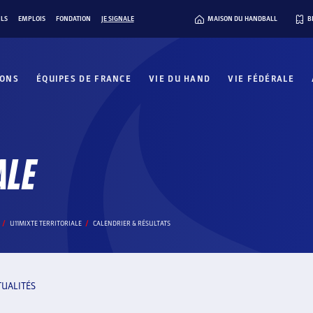
ILS
EMPLOIS
FONDATION
JE SIGNALE
MAISON DU HANDBALL
B
IONS
ÉQUIPES DE FRANCE
VIE DU HAND
VIE FÉDÉRALE
ALE
U11MIXTE TERRITORIALE
CALENDRIER & RÉSULTATS
TUALITÉS