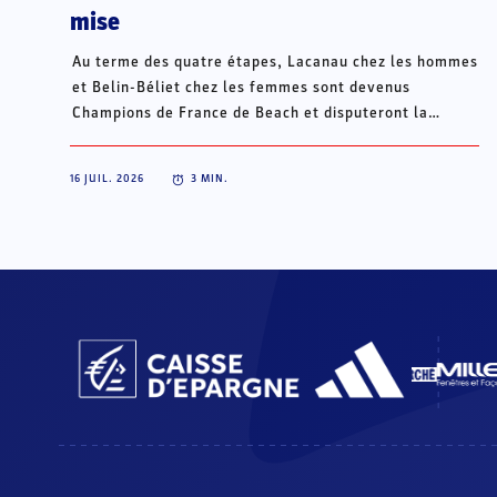
mise
Au terme des quatre étapes, Lacanau chez les hommes
et Belin-Béliet chez les femmes sont devenus
Champions de France de Beach et disputeront la
Champions Cup du 15 au 18 octobre à Porto Santo, au
Portugal.
16 JUIL. 2026
3
MIN.