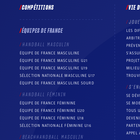
COMPÉTITIONS
VIE 
JOU
ÉQUIPES DE FRANCE
LES DI
ARBIT
HANDBALL MASCULIN
PRÉVEN
ÉQUIPE DE FRANCE MASCULINE
S’ASSU
ÉQUIPE DE FRANCE MASCULINE U21
PROJE
ÉQUIPE DE FRANCE MASCULINE U19
MILIEU
SÉLECTION NATIONALE MASCULINE U17
TROUV
ÉQUIPE DE FRANCE MASCULINE SOURD
S’EN
HANDBALL FÉMININ
SE DÉV
ÉQUIPE DE FRANCE FÉMININE
SE MOB
ÉQUIPE DE FRANCE FÉMININE U20
TOUS U
ÉQUIPE DE FRANCE FÉMININE U18
DEVEN
SÉLECTION NATIONALE FÉMININE U16
PARTEN
APPEL 
BEACHHANDBALL MASCULIN