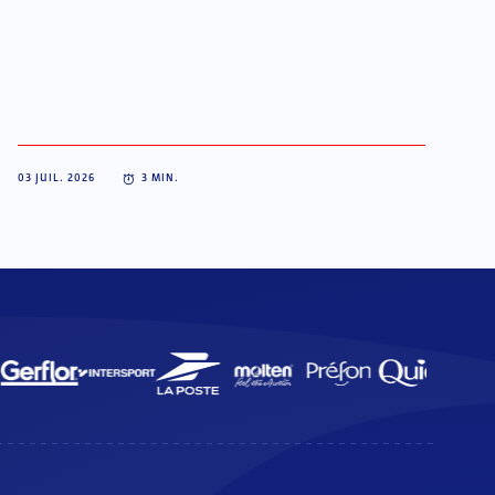
03 JUIL. 2026
3
MIN.