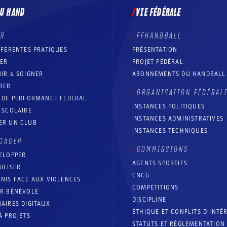
DU HAND
VIE FÉDÉRALE
ER
FFHANDBALL
FFÉRENTES PRATIQUES
PRÉSENTATION
RER
PROJET FÉDÉRAL
IR & SOIGNER
ABONNEMENTS DU HANDBALL
RER
ORGANISATION FÉDÉRAL
T DE PERFORMANCE FÉDÉRAL
INSTANCES POLITIQUES
 SCOLAIRE
INSTANCES ADMINISTRATIVES
ER UN CLUB
INSTANCES TECHNIQUES
GAGER
COMMISSIONS
ELOPPER
AGENTS SPORTIFS
ILISER
CNCG
NIS FACE AUX VIOLENCES
COMPÉTITIONS
IR BÉNÉVOLE
DISCIPLINE
AIRES DIGITAUX
ÉTHIQUE ET CONFLITS D'INTÉ
À PROJETS
STATUTS ET RÉGLEMENTATION