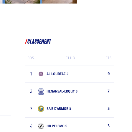
CLASSEMENT
POS.
CLUB
PTS
1
9
AL LOUDEAC 2
2
7
HENANSAL-ERQUY 3
3
3
BAIE D'ARMOR 3
4
3
HB PELEMOIS