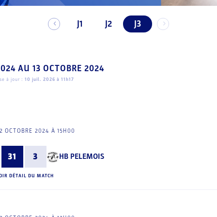
J1
J2
J3
2024
AU
13 OCTOBRE 2024
e à jour :
10 juil. 2026 à 11h17
2 OCTOBRE 2024 À 15H00
31
3
HB PELEMOIS
OIR DÉTAIL DU MATCH