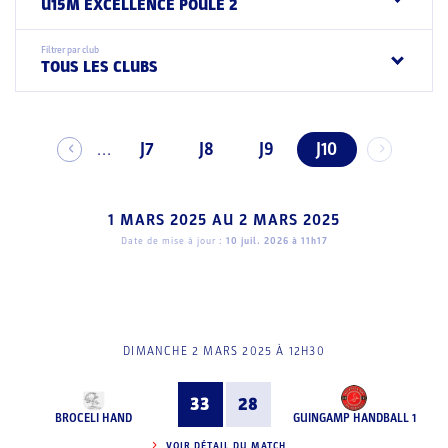
U15M EXCELLENCE POULE 2
Filtrer par club
TOUS LES CLUBS
J7
J8
J9
J10
...
1 MARS 2025
AU
2 MARS 2025
Date de mise à jour :
10 juil. 2026 à 11h17
DIMANCHE 2 MARS 2025 À 12H30
33
28
BROCELI HAND
GUINGAMP HANDBALL 1
VOIR DÉTAIL DU MATCH