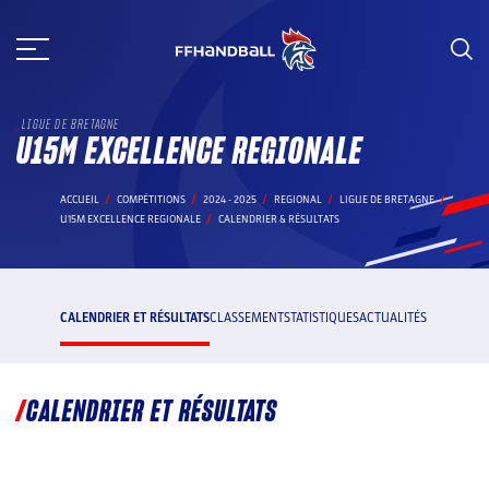
Aller
au
contenu
LIGUE DE BRETAGNE
U15M EXCELLENCE REGIONALE
ACCUEIL
COMPÉTITIONS
2024 - 2025
REGIONAL
LIGUE DE BRETAGNE
U15M EXCELLENCE REGIONALE
CALENDRIER & RÉSULTATS
CALENDRIER ET RÉSULTATS
CLASSEMENT
STATISTIQUES
ACTUALITÉS
CALENDRIER ET RÉSULTATS