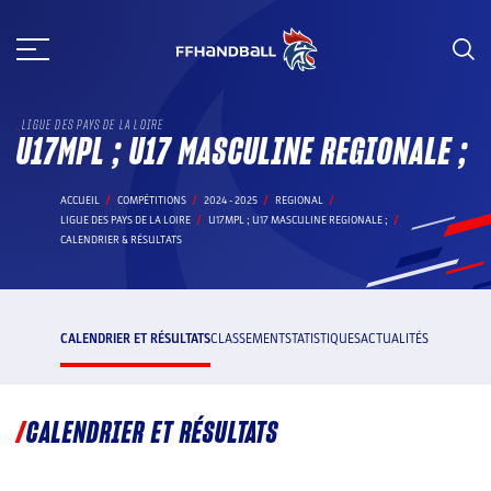
Aller
au
contenu
LIGUE DES PAYS DE LA LOIRE
U17MPL ; U17 MASCULINE REGIONALE ;
ACCUEIL
COMPÉTITIONS
2024 - 2025
REGIONAL
LIGUE DES PAYS DE LA LOIRE
U17MPL ; U17 MASCULINE REGIONALE ;
CALENDRIER & RÉSULTATS
CALENDRIER ET RÉSULTATS
CLASSEMENT
STATISTIQUES
ACTUALITÉS
CALENDRIER ET RÉSULTATS