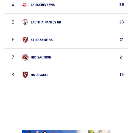
4
29
LA ROCHE/Y VHB
5
23
LAETITIA NANTES HB
6
21
ST NAZAIRE HB
7
21
HBC SAUTRON
8
19
HB ORVAULT