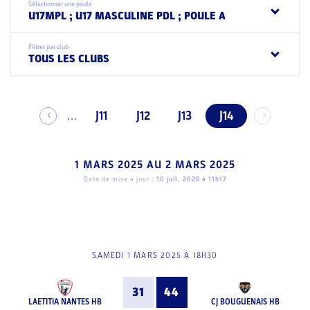
Sélectionner une poule
U17MPL ; U17 MASCULINE PDL ; POULE A
Filtrer par club
TOUS LES CLUBS
J11
J12
J13
J14
...
1 MARS 2025
AU
2 MARS 2025
Date de mise à jour :
10 juil. 2026 à 11h17
SAMEDI 1 MARS 2025 À 18H30
31
44
LAETITIA NANTES HB
CJ BOUGUENAIS HB