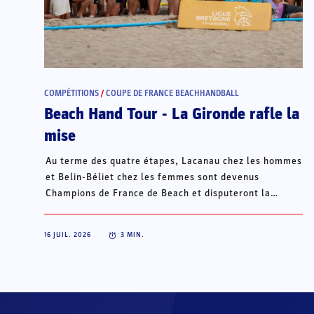
COMPÉTITIONS
/
COUPE DE FRANCE BEACHHANDBALL
Beach Hand Tour - La Gironde rafle la
mise
Au terme des quatre étapes, Lacanau chez les hommes
et Belin-Béliet chez les femmes sont devenus
Champions de France de Beach et disputeront la
Champions Cup du 15 au 18 octobre à Porto Santo, au
Portugal.
16 JUIL. 2026
3
MIN.