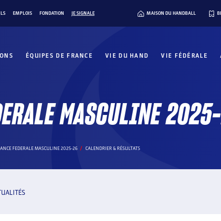
ILS
EMPLOIS
FONDATION
JE SIGNALE
MAISON DU HANDBALL
B
IONS
ÉQUIPES DE FRANCE
VIE DU HAND
VIE FÉDÉRALE
DERALE MASCULINE 2025
RANCE FEDERALE MASCULINE 2025-26
CALENDRIER & RÉSULTATS
TUALITÉS