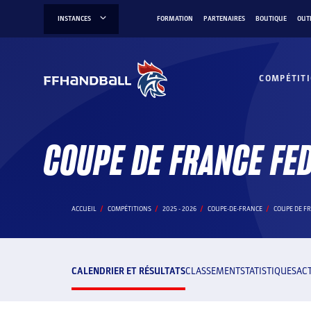
Aller
INSTANCES
FORMATION
PARTENAIRES
BOUTIQUE
OUT
au
contenu
COMPÉTIT
COUPE DE FRANCE FE
ACCUEIL
COMPÉTITIONS
2025 - 2026
COUPE-DE-FRANCE
COUPE DE F
CALENDRIER ET RÉSULTATS
CLASSEMENT
STATISTIQUES
AC