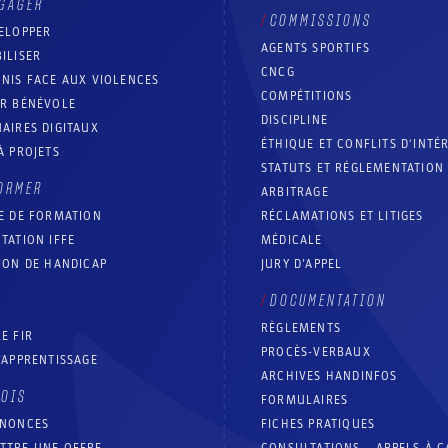
GAGER
COMMISSIONS
ELOPPER
AGENTS SPORTIFS
ILISER
CNCG
NIS FACE AUX VIOLENCES
COMPÉTITIONS
IR BÉNÉVOLE
DISCIPLINE
AIRES DIGITAUX
ÉTHIQUE ET CONFLITS D'INTÉ
À PROJETS
STATUTS ET RÉGLEMENTATION
ORMER
ARBITRAGE
E DE FORMATION
RÉCLAMATIONS ET LITIGES
TATION IFFE
MÉDICALE
ION DE HANDICAP
JURY D’APPEL
DOCUMENTATION
RÈGLEMENTS
E FIR
PROCÈS-VERBAUX
’APPRENTISSAGE
ARCHIVES HANDINFOS
LOIS
FORMULAIRES
NNONCES
FICHES PRATIQUES