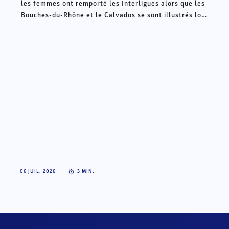
les femmes ont remporté les Interligues alors que les
Bouches-du-Rhône et le Calvados se sont illustrés lors
des Intercomités ce week-end à Châteauroux.
06 JUIL. 2026
3
MIN.