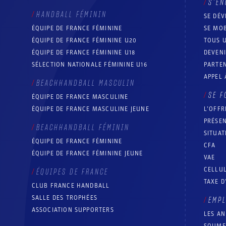
S’EN
HANDBALL FÉMININ
SE DÉV
ÉQUIPE DE FRANCE FÉMININE
SE MOB
ÉQUIPE DE FRANCE FÉMININE U20
TOUS U
ÉQUIPE DE FRANCE FÉMININE U18
DEVEN
SÉLECTION NATIONALE FÉMININE U16
PARTEN
APPEL 
BEACHHANDBALL MASCULIN
SE F
ÉQUIPE DE FRANCE MASCULINE
ÉQUIPE DE FRANCE MASCULINE JEUNE
L’OFFR
PRÉSEN
BEACHHANDBALL FÉMININ
SITUAT
ÉQUIPE DE FRANCE FÉMININE
CFA
ÉQUIPE DE FRANCE FÉMININE JEUNE
VAE
CELLUL
ÉQUIPES DE FRANCE
TAXE D
CLUB FRANCE HANDBALL
SALLE DES TROPHÉES
EMP
ASSOCIATION SUPPORTERS
LES A