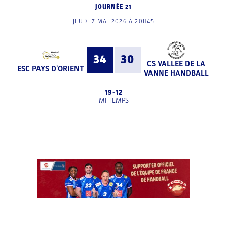
JOURNÉE 21
JEUDI 7 MAI 2026 À 20H45
34
30
CS VALLEE DE LA
ESC PAYS D'ORIENT
VANNE HANDBALL
19
-
12
MI-TEMPS