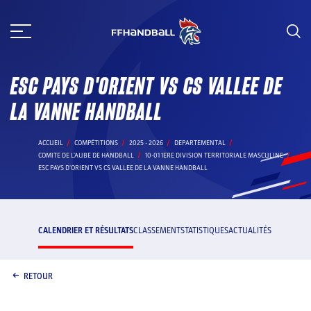
Aller
au
contenu
ESC PAYS D'ORIENT VS CS VALLEE DE
LA VANNE HANDBALL
ACCUEIL
COMPÉTITIONS
2025 - 2026
DEPARTEMENTAL
COMITE DE L'AUBE DE HANDBALL
10-01 1ERE DIVISION TERRITORIALE MASCULINE
ESC PAYS D'ORIENT VS CS VALLEE DE LA VANNE HANDBALL
CALENDRIER ET RÉSULTATS
CLASSEMENT
STATISTIQUES
ACTUALITÉS
RETOUR