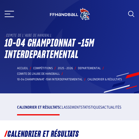
Aller
au
contenu
COMITE DE L'AUBE DE HANDBALL
10-04 CHAMPIONNAT -15M
INTERDEPARTEMENTAL
ACCUEIL
COMPÉTITIONS
2025 - 2026
DEPARTEMENTAL
COMITE DE L'AUBE DE HANDBALL
10-04 CHAMPIONNAT -15M INTERDEPARTEMENTAL
CALENDRIER & RÉSULTATS
CALENDRIER ET RÉSULTATS
CLASSEMENT
STATISTIQUES
ACTUALITÉS
CALENDRIER ET RÉSULTATS