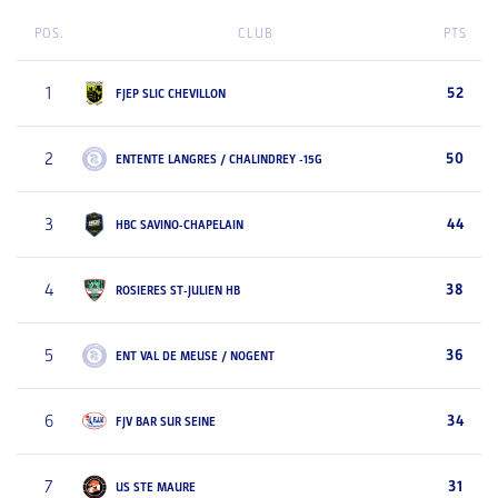
POS.
CLUB
PTS
1
52
FJEP SLIC CHEVILLON
2
50
ENTENTE LANGRES / CHALINDREY -15G
3
44
HBC SAVINO-CHAPELAIN
4
38
ROSIERES ST-JULIEN HB
5
36
ENT VAL DE MEUSE / NOGENT
6
34
FJV BAR SUR SEINE
7
31
US STE MAURE