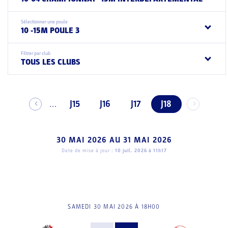
Sélectionner une poule
10 -15M POULE 3
Filtrer par club
TOUS LES CLUBS
J15
J16
J17
J18
...
30 MAI 2026
AU
31 MAI 2026
Date de mise à jour :
10 juil. 2026 à 11h17
SAMEDI 30 MAI 2026 À 18H00