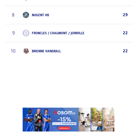
8
29
NOGENT HB
9
22
FRONCLES / CHAUMONT / JOINVILLE
10
22
BRIENNE HANDBALL