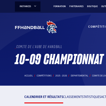
Aller
INSTANCES
FORMATION
PARTENAIRES
BOUTIQUE
OUT
au
contenu
COMPÉTIT
COMITE DE L'AUBE DE HANDBALL
10-09 CHAMPIONNAT 
ACCUEIL
COMPÉTITIONS
2025 - 2026
DEPARTEMENTAL
COMITE DE L'
CALENDRIER ET RÉSULTATS
CLASSEMENT
STATISTIQUES
AC