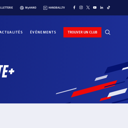
ILLETTERIE
MyHAND
HANDBALLTV
ACTUALITÉS
ÉVÉNEMENTS
TROUVER UN CLUB
TE+