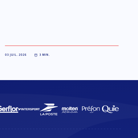
03 JUIL. 2026
3
MIN.