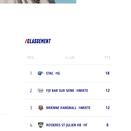
CLASSEMENT
POS.
CLUB
PTS
1
18
ETAC -11G
2
12
FJV BAR SUR SEINE -11MIXTE
3
12
BRIENNE HANDBALL -11MIXTE
4
6
ROSIERES ST-JULIEN HB -11F