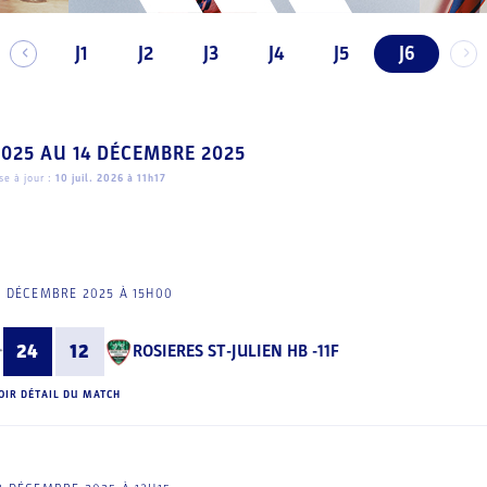
J1
J2
J3
J4
J5
J6
2025
AU
14 DÉCEMBRE 2025
e à jour :
10 juil. 2026 à 11h17
3 DÉCEMBRE 2025 À 15H00
24
12
ROSIERES ST-JULIEN HB -11F
OIR DÉTAIL DU MATCH