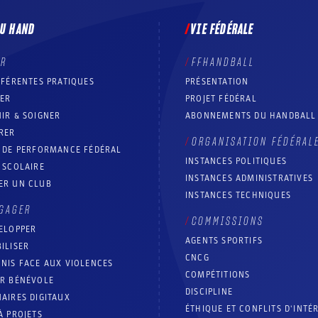
DU HAND
VIE FÉDÉRALE
ER
FFHANDBALL
FFÉRENTES PRATIQUES
PRÉSENTATION
RER
PROJET FÉDÉRAL
IR & SOIGNER
ABONNEMENTS DU HANDBALL
RER
ORGANISATION FÉDÉRAL
T DE PERFORMANCE FÉDÉRAL
INSTANCES POLITIQUES
 SCOLAIRE
INSTANCES ADMINISTRATIVES
ER UN CLUB
INSTANCES TECHNIQUES
GAGER
COMMISSIONS
ELOPPER
AGENTS SPORTIFS
ILISER
CNCG
NIS FACE AUX VIOLENCES
COMPÉTITIONS
IR BÉNÉVOLE
DISCIPLINE
AIRES DIGITAUX
ÉTHIQUE ET CONFLITS D'INTÉ
À PROJETS