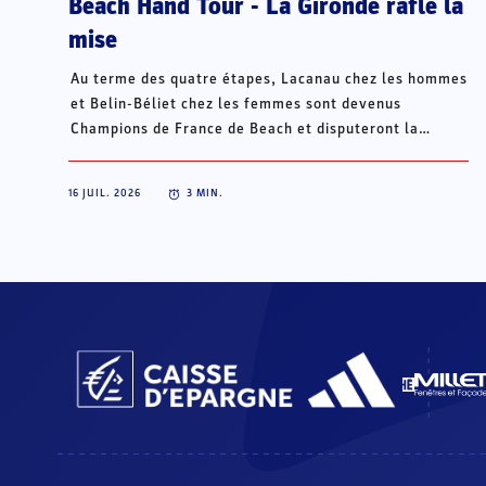
Beach Hand Tour - La Gironde rafle la
mise
Au terme des quatre étapes, Lacanau chez les hommes
et Belin-Béliet chez les femmes sont devenus
Champions de France de Beach et disputeront la
Champions Cup du 15 au 18 octobre à Porto Santo, au
Portugal.
16 JUIL. 2026
3
MIN.