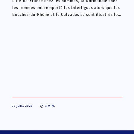
L’Ile-de-France chez les hommes, la Normandie chez
les femmes ont remporté les Interligues alors que les
Bouches-du-Rhône et le Calvados se sont illustrés lors
des Intercomités ce week-end à Châteauroux.
06 JUIL. 2026
3
MIN.