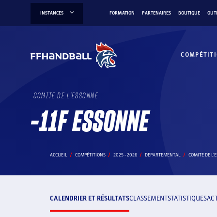
Aller
INSTANCES
FORMATION
PARTENAIRES
BOUTIQUE
OUT
au
contenu
COMPÉTIT
COMITE DE L'ESSONNE
-11F ESSONNE
ACCUEIL
COMPÉTITIONS
2025 - 2026
DEPARTEMENTAL
COMITE DE L'
CALENDRIER ET RÉSULTATS
CLASSEMENT
STATISTIQUES
AC