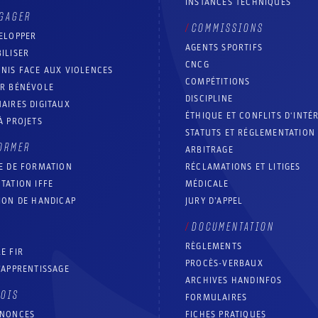
INSTANCES TECHNIQUES
GAGER
COMMISSIONS
ELOPPER
AGENTS SPORTIFS
ILISER
CNCG
NIS FACE AUX VIOLENCES
COMPÉTITIONS
IR BÉNÉVOLE
DISCIPLINE
AIRES DIGITAUX
ÉTHIQUE ET CONFLITS D'INTÉ
À PROJETS
STATUTS ET RÉGLEMENTATION
ORMER
ARBITRAGE
E DE FORMATION
RÉCLAMATIONS ET LITIGES
TATION IFFE
MÉDICALE
ION DE HANDICAP
JURY D’APPEL
DOCUMENTATION
RÈGLEMENTS
E FIR
PROCÈS-VERBAUX
’APPRENTISSAGE
ARCHIVES HANDINFOS
LOIS
FORMULAIRES
NNONCES
FICHES PRATIQUES