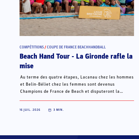
COMPÉTITIONS
/
COUPE DE FRANCE BEACHHANDBALL
Beach Hand Tour - La Gironde rafle la
mise
Au terme des quatre étapes, Lacanau chez les hommes
et Belin-Béliet chez les femmes sont devenus
Champions de France de Beach et disputeront la
Champions Cup du 15 au 18 octobre à Porto Santo, au
Portugal.
16 JUIL. 2026
3
MIN.