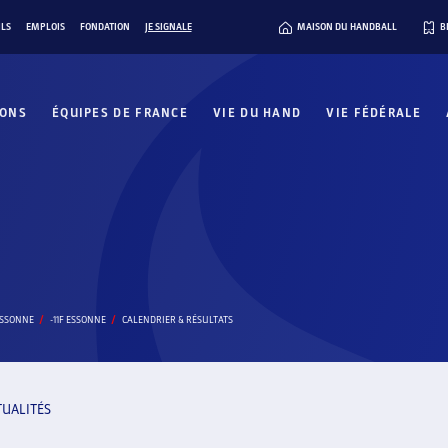
ILS
EMPLOIS
FONDATION
JE SIGNALE
MAISON DU HANDBALL
B
IONS
ÉQUIPES DE FRANCE
VIE DU HAND
VIE FÉDÉRALE
ESSONNE
-11F ESSONNE
CALENDRIER & RÉSULTATS
TUALITÉS