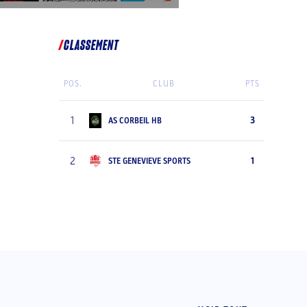
CLASSEMENT
POS.
CLUB
PTS
1
3
AS CORBEIL HB
2
1
STE GENEVIEVE SPORTS