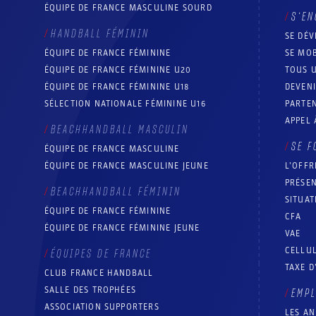
ÉQUIPE DE FRANCE MASCULINE SOURD
S’EN
HANDBALL FÉMININ
SE DÉV
ÉQUIPE DE FRANCE FÉMININE
SE MOB
ÉQUIPE DE FRANCE FÉMININE U20
TOUS U
ÉQUIPE DE FRANCE FÉMININE U18
DEVEN
SÉLECTION NATIONALE FÉMININE U16
PARTEN
APPEL 
BEACHHANDBALL MASCULIN
SE F
ÉQUIPE DE FRANCE MASCULINE
ÉQUIPE DE FRANCE MASCULINE JEUNE
L’OFFR
PRÉSEN
BEACHHANDBALL FÉMININ
SITUAT
ÉQUIPE DE FRANCE FÉMININE
CFA
ÉQUIPE DE FRANCE FÉMININE JEUNE
VAE
CELLUL
ÉQUIPES DE FRANCE
TAXE D
CLUB FRANCE HANDBALL
SALLE DES TROPHÉES
EMP
ASSOCIATION SUPPORTERS
LES A