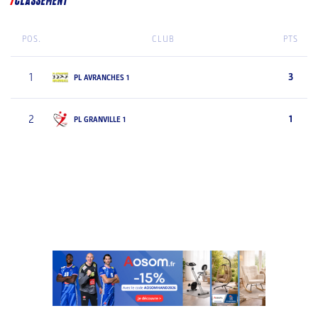
CLASSEMENT
POS.
CLUB
PTS
1
3
PL AVRANCHES 1
2
1
PL GRANVILLE 1