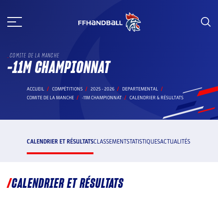
Aller
au
contenu
COMITE DE LA MANCHE
-11M CHAMPIONNAT
ACCUEIL
COMPÉTITIONS
2025 - 2026
DEPARTEMENTAL
COMITE DE LA MANCHE
-11M CHAMPIONNAT
CALENDRIER & RÉSULTATS
CALENDRIER ET RÉSULTATS
CLASSEMENT
STATISTIQUES
ACTUALITÉS
CALENDRIER ET RÉSULTATS