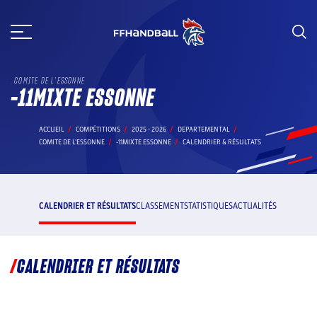
Aller
au
contenu
COMITE DE L'ESSONNE
-11MIXTE ESSONNE
ACCUEIL
COMPÉTITIONS
2025 - 2026
DEPARTEMENTAL
COMITE DE L'ESSONNE
-11MIXTE ESSONNE
CALENDRIER & RÉSULTATS
CALENDRIER ET RÉSULTATS
CLASSEMENT
STATISTIQUES
ACTUALITÉS
CALENDRIER ET RÉSULTATS