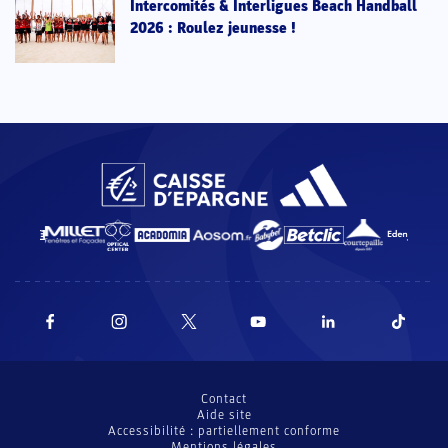
Intercomités & Interligues Beach Handball
2026 : Roulez jeunesse !
Contact
Aide site
Accessibilité : partiellement conforme
Mentions légales