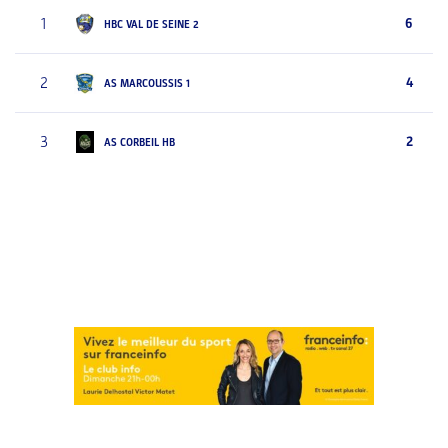
1
6
HBC VAL DE SEINE 2
2
4
AS MARCOUSSIS 1
3
2
AS CORBEIL HB