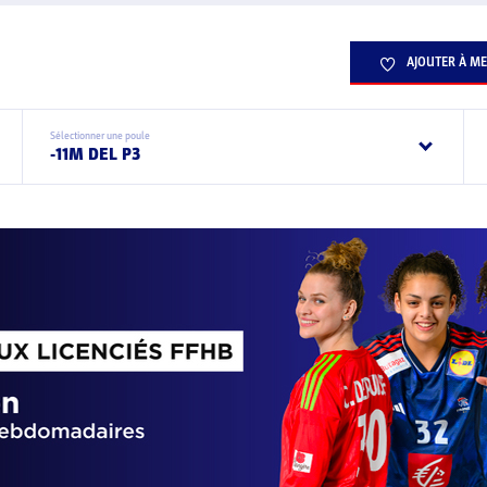
AJOUTER À ME
Sélectionner une poule
-11M DEL P3