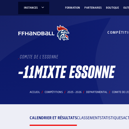
Aller
INSTANCES
FORMATION
PARTENAIRES
BOUTIQUE
OUT
au
contenu
COMPÉTIT
COMITE DE L'ESSONNE
-11MIXTE ESSONNE
ACCUEIL
COMPÉTITIONS
2025 - 2026
DEPARTEMENTAL
COMITE DE L'
CALENDRIER ET RÉSULTATS
CLASSEMENT
STATISTIQUES
AC