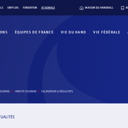
ILS
EMPLOIS
FONDATION
JE SIGNALE
MAISON DU HANDBALL
B
IONS
ÉQUIPES DE FRANCE
VIE DU HAND
VIE FÉDÉRALE
ESSONNE
-11MIXTE ESSONNE
CALENDRIER & RÉSULTATS
TUALITÉS