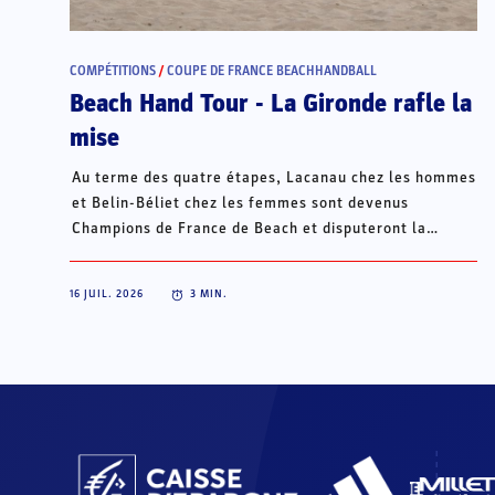
COMPÉTITIONS
/
COUPE DE FRANCE BEACHHANDBALL
Beach Hand Tour - La Gironde rafle la
mise
Au terme des quatre étapes, Lacanau chez les hommes
et Belin-Béliet chez les femmes sont devenus
Champions de France de Beach et disputeront la
Champions Cup du 15 au 18 octobre à Porto Santo, au
Portugal.
16 JUIL. 2026
3
MIN.