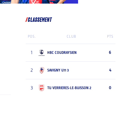
CLASSEMENT
POS.
CLUB
PTS
1
6
HBC COUDRAYSIEN
2
4
SAVIGNY U11 3
3
0
TU VERRIERES-LE-BUISSON 2