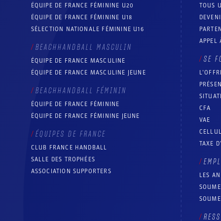
ÉQUIPE DE FRANCE FÉMININE U20
TOUS U
ÉQUIPE DE FRANCE FÉMININE U18
DEVEN
SÉLECTION NATIONALE FÉMININE U16
PARTEN
APPEL 
BEACHHANDBALL MASCULIN
SE F
ÉQUIPE DE FRANCE MASCULINE
ÉQUIPE DE FRANCE MASCULINE JEUNE
L’OFFR
PRÉSEN
BEACHHANDBALL FÉMININ
SITUAT
ÉQUIPE DE FRANCE FÉMININE
CFA
ÉQUIPE DE FRANCE FÉMININE JEUNE
VAE
CELLUL
ÉQUIPES DE FRANCE
TAXE D
CLUB FRANCE HANDBALL
SALLE DES TROPHÉES
EMP
ASSOCIATION SUPPORTERS
LES A
SOUME
SOUME
RESS