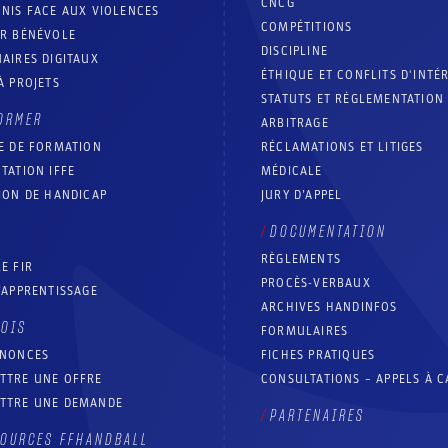
CNCG
NIS FACE AUX VIOLENCES
COMPÉTITIONS
IR BÉNÉVOLE
DISCIPLINE
AIRES DIGITAUX
ÉTHIQUE ET CONFLITS D'INTÉ
À PROJETS
STATUTS ET RÉGLEMENTATION
ORMER
ARBITRAGE
E DE FORMATION
RÉCLAMATIONS ET LITIGES
TATION IFFE
MÉDICALE
ION DE HANDICAP
JURY D’APPEL
DOCUMENTATION
RÈGLEMENTS
E FIR
PROCÈS-VERBAUX
’APPRENTISSAGE
ARCHIVES HANDINFOS
LOIS
FORMULAIRES
NNONCES
FICHES PRATIQUES
TTRE UNE OFFRE
CONSULTATIONS – APPELS À 
TTRE UNE DEMANDE
PARTENAIRES
OURCES FFHANDBALL