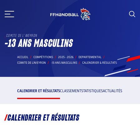
Aller
au
contenu
COMITE DE L'AVEYRON
-13 ANS MASCULINS
ACCUEIL
COMPÉTITIONS
2025 - 2026
DEPARTEMENTAL
COMITE DE L'AVEYRON
-13 ANS MASCULINS
CALENDRIER & RÉSULTATS
CALENDRIER ET RÉSULTATS
CLASSEMENT
STATISTIQUES
ACTUALITÉS
CALENDRIER ET RÉSULTATS