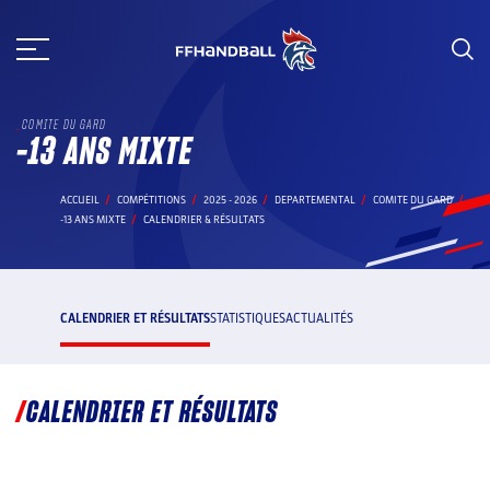
Aller
au
contenu
COMITE DU GARD
-13 ANS MIXTE
ACCUEIL
COMPÉTITIONS
2025 - 2026
DEPARTEMENTAL
COMITE DU GARD
-13 ANS MIXTE
CALENDRIER & RÉSULTATS
CALENDRIER ET RÉSULTATS
STATISTIQUES
ACTUALITÉS
CALENDRIER ET RÉSULTATS