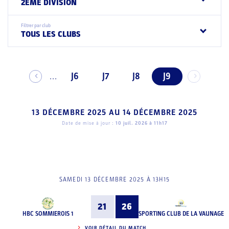
2EME DIVISION
Filtrer par club
TOUS LES CLUBS
J6
J7
J8
J9
...
13 DÉCEMBRE 2025
AU
14 DÉCEMBRE 2025
Date de mise à jour :
10 juil. 2026 à 11h17
SAMEDI 13 DÉCEMBRE 2025 À 13H15
21
26
HBC SOMMIEROIS 1
SPORTING CLUB DE LA VAUNAGE
VOIR DÉTAIL DU MATCH