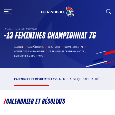
Aller
au
contenu
COMITE DE SEINE MARITIME
-13 FEMININES CHAMPIONNAT 76
ACCUEIL
COMPÉTITIONS
2025 - 2026
DEPARTEMENTAL
COMITE DE SEINE MARITIME
-13 FEMININES CHAMPIONNAT 76
CALENDRIER & RÉSULTATS
CALENDRIER ET RÉSULTATS
CLASSEMENT
STATISTIQUES
ACTUALITÉS
CALENDRIER ET RÉSULTATS