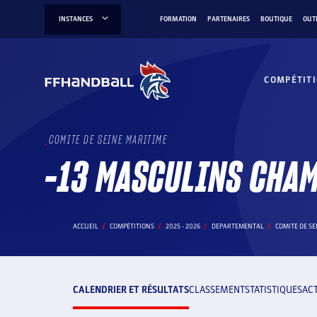
Aller
INSTANCES
FORMATION
PARTENAIRES
BOUTIQUE
OUT
au
contenu
COMPÉTIT
COMITE DE SEINE MARITIME
-13 MASCULINS CHA
ACCUEIL
COMPÉTITIONS
2025 - 2026
DEPARTEMENTAL
COMITE DE SE
CALENDRIER ET RÉSULTATS
CLASSEMENT
STATISTIQUES
AC