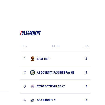
CLASSEMENT
POS.
CLUB
PTS
1
8
BRAY HB 1
2
8
AS GOURNAY PAYS DE BRAY HB
3
5
STADE SOTTEVILLAIS CC
4
3
GCO BIHOREL 2