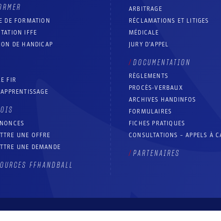
ORMER
ARBITRAGE
E DE FORMATION
RÉCLAMATIONS ET LITIGES
TATION IFFE
MÉDICALE
ION DE HANDICAP
JURY D’APPEL
DOCUMENTATION
RÈGLEMENTS
E FIR
PROCÈS-VERBAUX
’APPRENTISSAGE
ARCHIVES HANDINFOS
LOIS
FORMULAIRES
NNONCES
FICHES PRATIQUES
TTRE UNE OFFRE
CONSULTATIONS – APPELS À 
TTRE UNE DEMANDE
PARTENAIRES
OURCES FFHANDBALL
Contact
Aide site
Accessibilité : partiellement conforme
Mentions légales
Conditions