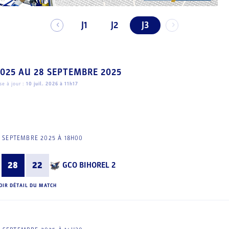
J1
J2
J3
2025
AU
28 SEPTEMBRE 2025
e à jour :
10 juil. 2026 à 11h17
 SEPTEMBRE 2025 À 18H00
28
22
GCO BIHOREL 2
OIR DÉTAIL DU MATCH