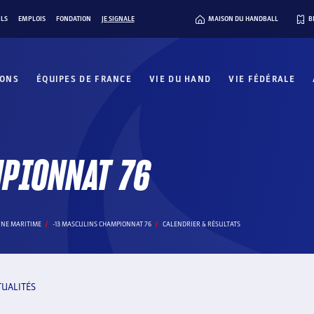
ILS
EMPLOIS
FONDATION
JE SIGNALE
MAISON DU HANDBALL
B
IONS
ÉQUIPES DE FRANCE
VIE DU HAND
VIE FÉDÉRALE
MPIONNAT 76
INE MARITIME
-13 MASCULINS CHAMPIONNAT 76
CALENDRIER & RÉSULTATS
TUALITÉS