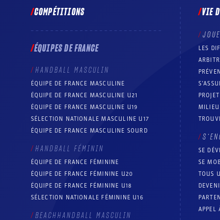
COMPÉTITIONS
VIE 
JOU
ÉQUIPES DE FRANCE
LES DI
ARBIT
HANDBALL MASCULIN
PRÉVEN
ÉQUIPE DE FRANCE MASCULINE
S’ASSU
ÉQUIPE DE FRANCE MASCULINE U21
PROJE
ÉQUIPE DE FRANCE MASCULINE U19
MILIEU
SÉLECTION NATIONALE MASCULINE U17
TROUV
ÉQUIPE DE FRANCE MASCULINE SOURD
S’EN
HANDBALL FÉMININ
SE DÉV
ÉQUIPE DE FRANCE FÉMININE
SE MOB
ÉQUIPE DE FRANCE FÉMININE U20
TOUS U
ÉQUIPE DE FRANCE FÉMININE U18
DEVEN
SÉLECTION NATIONALE FÉMININE U16
PARTEN
APPEL 
BEACHHANDBALL MASCULIN