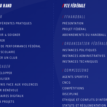
DU HAND
VIE FÉDÉRALE
ER
FFHANDBALL
FFÉRENTES PRATIQUES
PRÉSENTATION
RER
PROJET FÉDÉRAL
IR & SOIGNER
ABONNEMENTS DU HANDBALL
RER
ORGANISATION FÉDÉRAL
T DE PERFORMANCE FÉDÉRAL
INSTANCES POLITIQUES
 SCOLAIRE
INSTANCES ADMINISTRATIVES
ER UN CLUB
INSTANCES TECHNIQUES
GAGER
COMMISSIONS
ELOPPER
AGENTS SPORTIFS
ILISER
CNCG
NIS FACE AUX VIOLENCES
COMPÉTITIONS
IR BÉNÉVOLE
DISCIPLINE
AIRES DIGITAUX
ÉTHIQUE ET CONFLITS D'INTÉ
À PROJETS
STATUTS ET RÉGLEMENTATION