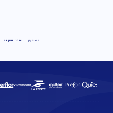
03 JUIL. 2026
3
MIN.