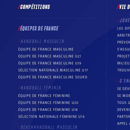
COMPÉTITIONS
VIE 
JOU
ÉQUIPES DE FRANCE
LES DI
ARBIT
HANDBALL MASCULIN
PRÉVEN
ÉQUIPE DE FRANCE MASCULINE
S’ASSU
ÉQUIPE DE FRANCE MASCULINE U21
PROJE
ÉQUIPE DE FRANCE MASCULINE U19
MILIEU
SÉLECTION NATIONALE MASCULINE U17
TROUV
ÉQUIPE DE FRANCE MASCULINE SOURD
S’EN
HANDBALL FÉMININ
SE DÉV
ÉQUIPE DE FRANCE FÉMININE
SE MOB
ÉQUIPE DE FRANCE FÉMININE U20
TOUS U
ÉQUIPE DE FRANCE FÉMININE U18
DEVEN
SÉLECTION NATIONALE FÉMININE U16
PARTEN
APPEL 
BEACHHANDBALL MASCULIN