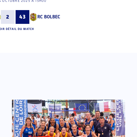
4 OCTOBRE 2025 À 15H00
2
43
RC BOLBEC
OIR DÉTAIL DU MATCH