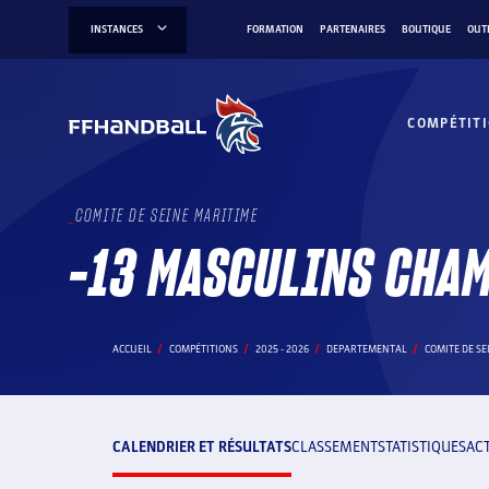
Aller
INSTANCES
FORMATION
PARTENAIRES
BOUTIQUE
OUT
au
contenu
COMPÉTIT
COMITE DE SEINE MARITIME
-13 MASCULINS CHA
ACCUEIL
COMPÉTITIONS
2025 - 2026
DEPARTEMENTAL
COMITE DE SE
CALENDRIER ET RÉSULTATS
CLASSEMENT
STATISTIQUES
AC