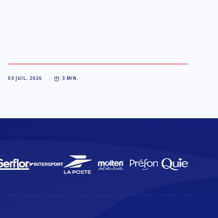
03 JUIL. 2026
3
MIN.