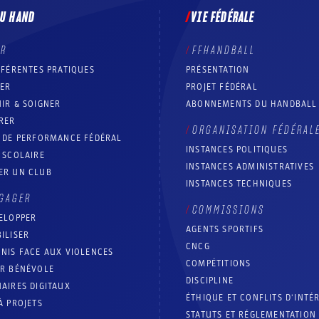
DU HAND
VIE FÉDÉRALE
ER
FFHANDBALL
FFÉRENTES PRATIQUES
PRÉSENTATION
RER
PROJET FÉDÉRAL
IR & SOIGNER
ABONNEMENTS DU HANDBALL
RER
ORGANISATION FÉDÉRAL
T DE PERFORMANCE FÉDÉRAL
INSTANCES POLITIQUES
 SCOLAIRE
INSTANCES ADMINISTRATIVES
ER UN CLUB
INSTANCES TECHNIQUES
GAGER
COMMISSIONS
ELOPPER
AGENTS SPORTIFS
ILISER
CNCG
NIS FACE AUX VIOLENCES
COMPÉTITIONS
IR BÉNÉVOLE
DISCIPLINE
AIRES DIGITAUX
ÉTHIQUE ET CONFLITS D'INTÉ
À PROJETS
STATUTS ET RÉGLEMENTATION