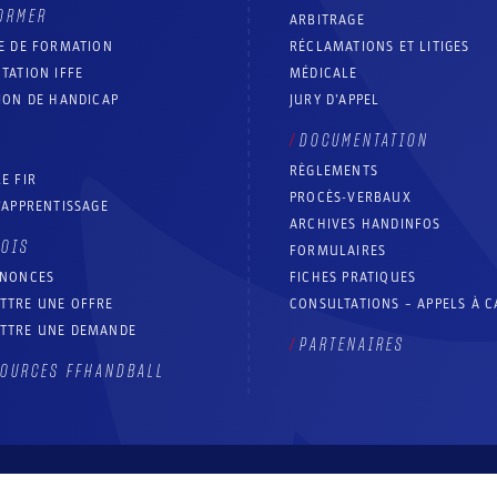
ORMER
ARBITRAGE
E DE FORMATION
RÉCLAMATIONS ET LITIGES
TATION IFFE
MÉDICALE
ION DE HANDICAP
JURY D’APPEL
DOCUMENTATION
RÈGLEMENTS
E FIR
PROCÈS-VERBAUX
’APPRENTISSAGE
ARCHIVES HANDINFOS
LOIS
FORMULAIRES
NNONCES
FICHES PRATIQUES
TTRE UNE OFFRE
CONSULTATIONS – APPELS À 
TTRE UNE DEMANDE
PARTENAIRES
OURCES FFHANDBALL
Contact
Aide site
Accessibilité : partiellement conforme
Mentions légales
Conditions