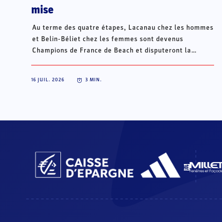
mise
Au terme des quatre étapes, Lacanau chez les hommes
et Belin-Béliet chez les femmes sont devenus
Champions de France de Beach et disputeront la
Champions Cup du 15 au 18 octobre à Porto Santo, au
Portugal.
16 JUIL. 2026
3
MIN.