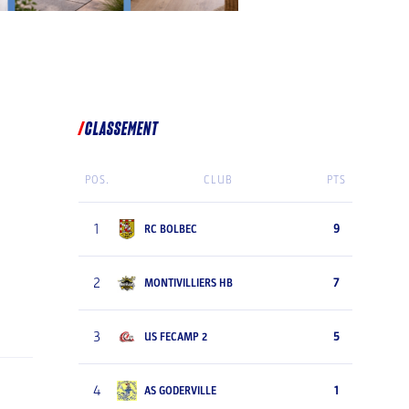
CLASSEMENT
POS.
CLUB
PTS
1
9
RC BOLBEC
2
7
MONTIVILLIERS HB
3
5
US FECAMP 2
4
1
AS GODERVILLE