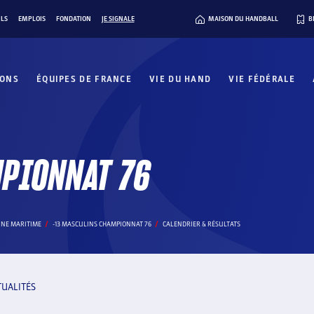
ILS
EMPLOIS
FONDATION
JE SIGNALE
MAISON DU HANDBALL
B
IONS
ÉQUIPES DE FRANCE
VIE DU HAND
VIE FÉDÉRALE
MPIONNAT 76
INE MARITIME
-13 MASCULINS CHAMPIONNAT 76
CALENDRIER & RÉSULTATS
TUALITÉS