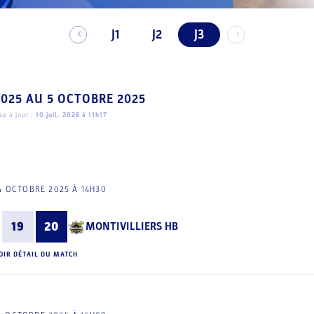
J1
J2
J3
2025
AU
5 OCTOBRE 2025
e à jour :
10 juil. 2026 à 11h17
4 OCTOBRE 2025 À 14H30
19
20
MONTIVILLIERS HB
OIR DÉTAIL DU MATCH