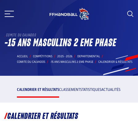
Aller
au
contenu
COMITE DU CALVADOS
-15 ANS MASCULINS 2 EME PHASE
ACCUEIL
COMPÉTITIONS
2025 - 2026
DEPARTEMENTAL
COMITE DU CALVADOS
-15 ANS MASCULINS 2 EME PHASE
CALENDRIER & RÉSULTATS
CALENDRIER ET RÉSULTATS
CLASSEMENT
STATISTIQUES
ACTUALITÉS
CALENDRIER ET RÉSULTATS