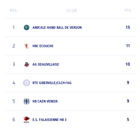
POS.
CLUB
PTS
1
15
AMICALE HAND BALL DE VERSON
2
11
HBC ECOUCHE
3
10
AG DEAUVILLAISE
4
9
RTE GIBERVILLE/CLCH<15G
5
9
HB CAEN VENOIX
6
5
E.S. FALAISIENNE HB 3