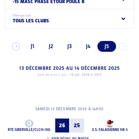
-15 MASC PHASE ETOUR POULE B
Filtrer par club
TOUS LES CLUBS
J1
J2
J3
J4
J5
13 DÉCEMBRE 2025
AU
14 DÉCEMBRE 2025
Date de mise à jour :
10 juil. 2026 à 11h17
SAMEDI 13 DÉCEMBRE 2025 À 14H00
26
25
RTE GIBERVILLE/CLCH<15G
E.S. FALAISIENNE HB 3
VOIR DÉTAIL DU MATCH