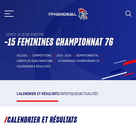
Aller
au
contenu
COMITE DE SEINE MARITIME
-15 FEMININES CHAMPIONNAT 76
ACCUEIL
COMPÉTITIONS
2025 - 2026
DEPARTEMENTAL
COMITE DE SEINE MARITIME
-15 FEMININES CHAMPIONNAT 76
CALENDRIER & RÉSULTATS
CALENDRIER ET RÉSULTATS
STATISTIQUES
ACTUALITÉS
CALENDRIER ET RÉSULTATS