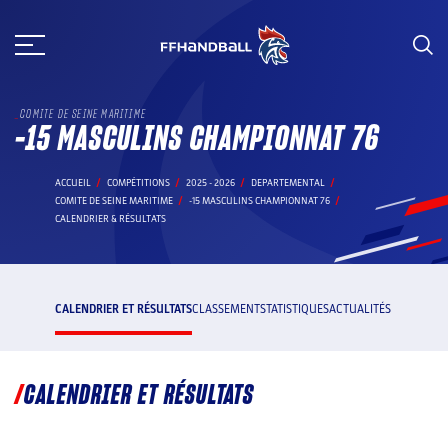
Aller
au
contenu
COMITE DE SEINE MARITIME
-15 MASCULINS CHAMPIONNAT 76
ACCUEIL
COMPÉTITIONS
2025 - 2026
DEPARTEMENTAL
COMITE DE SEINE MARITIME
-15 MASCULINS CHAMPIONNAT 76
CALENDRIER & RÉSULTATS
CALENDRIER ET RÉSULTATS
CLASSEMENT
STATISTIQUES
ACTUALITÉS
CALENDRIER ET RÉSULTATS