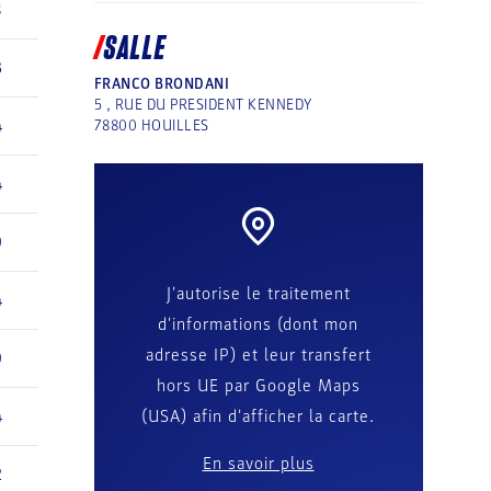
8
SALLE
3
FRANCO BRONDANI
5 , RUE DU PRESIDENT KENNEDY
4
78800
HOUILLES
4
0
J'autorise le traitement
4
d'informations (dont mon
adresse IP) et leur transfert
0
hors UE par Google Maps
4
(USA) afin d'afficher la carte.
En savoir plus
2