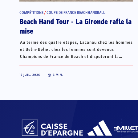
COMPÉTITIONS
/
COUPE DE FRANCE BEACHHANDBALL
Beach Hand Tour - La Gironde rafle la
mise
Au terme des quatre étapes, Lacanau chez les hommes
et Belin-Béliet chez les femmes sont devenus
Champions de France de Beach et disputeront la
Champions Cup du 15 au 18 octobre à Porto Santo, au
Portugal.
16 JUIL. 2026
3
MIN.