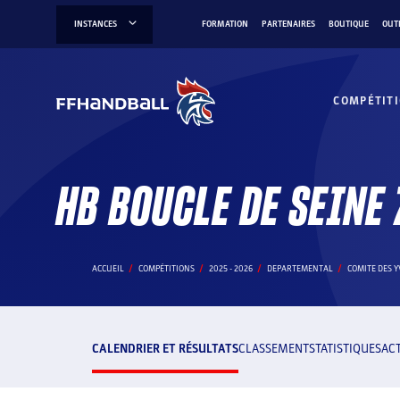
Aller
INSTANCES
FORMATION
PARTENAIRES
BOUTIQUE
OUT
au
contenu
COMPÉTIT
HB BOUCLE DE SEINE 
ACCUEIL
COMPÉTITIONS
2025 - 2026
DEPARTEMENTAL
COMITE DES Y
CALENDRIER ET RÉSULTATS
CLASSEMENT
STATISTIQUES
AC