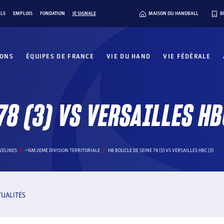
ILS
EMPLOIS
FONDATION
JE SIGNALE
MAISON DU HANDBALL
B
IONS
ÉQUIPES DE FRANCE
VIE DU HAND
VIE FÉDÉRALE
78 (3) VS VERSAILLES HB
VELINES
+16M 2EME DIVISION TERRITORIALE
HB BOUCLE DE SEINE 78 (3) VS VERSAILLES HBC (3)
TUALITÉS