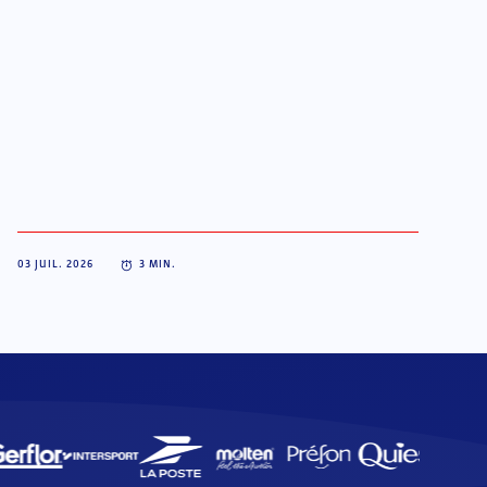
03 JUIL. 2026
3
MIN.