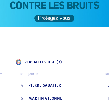
VERSAILLES HBC (3)
TS
N°
JOUEUR
BU
3
4
PIERRE
SABATIER
4
6
MARTIN
GILONNE