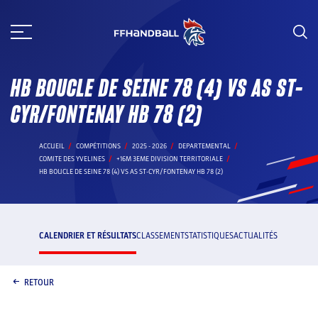
Aller
au
contenu
HB BOUCLE DE SEINE 78 (4) VS AS ST-
CYR/FONTENAY HB 78 (2)
ACCUEIL
COMPÉTITIONS
2025 - 2026
DEPARTEMENTAL
COMITE DES YVELINES
+16M 3EME DIVISION TERRITORIALE
HB BOUCLE DE SEINE 78 (4) VS AS ST-CYR/FONTENAY HB 78 (2)
CALENDRIER ET RÉSULTATS
CLASSEMENT
STATISTIQUES
ACTUALITÉS
RETOUR