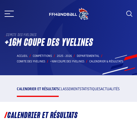
Aller
au
contenu
COMITE DES YVELINES
+16M COUPE DES YVELINES
ACCUEIL
COMPÉTITIONS
2025 - 2026
DEPARTEMENTAL
COMITE DES YVELINES
+16M COUPE DES YVELINES
CALENDRIER & RÉSULTATS
CALENDRIER ET RÉSULTATS
CLASSEMENT
STATISTIQUES
ACTUALITÉS
CALENDRIER ET RÉSULTATS