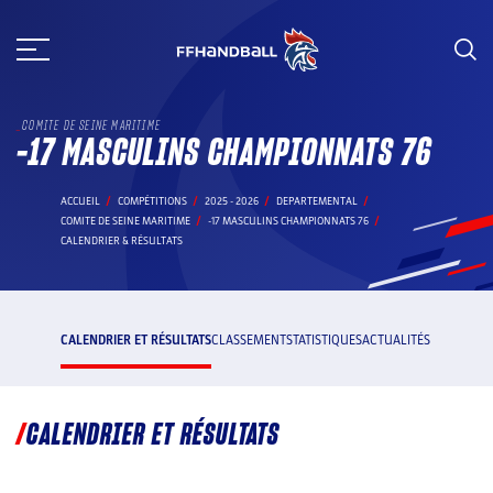
Aller
au
contenu
COMITE DE SEINE MARITIME
-17 MASCULINS CHAMPIONNATS 76
ACCUEIL
COMPÉTITIONS
2025 - 2026
DEPARTEMENTAL
COMITE DE SEINE MARITIME
-17 MASCULINS CHAMPIONNATS 76
CALENDRIER & RÉSULTATS
CALENDRIER ET RÉSULTATS
CLASSEMENT
STATISTIQUES
ACTUALITÉS
CALENDRIER ET RÉSULTATS