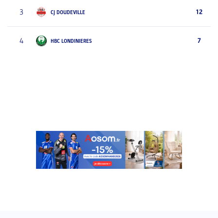
3
12
CJ DOUDEVILLE
4
7
HBC LONDINIERES