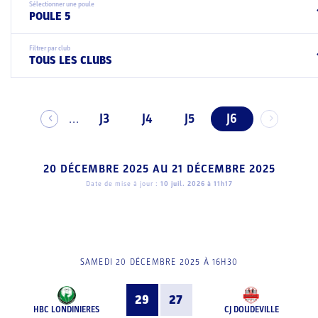
Sélectionner une poule
POULE 5
Filtrer par club
TOUS LES CLUBS
J3
J4
J5
J6
...
20 DÉCEMBRE 2025
AU
21 DÉCEMBRE 2025
Date de mise à jour :
10 juil. 2026 à 11h17
SAMEDI 20 DÉCEMBRE 2025 À 16H30
29
27
HBC LONDINIERES
CJ DOUDEVILLE