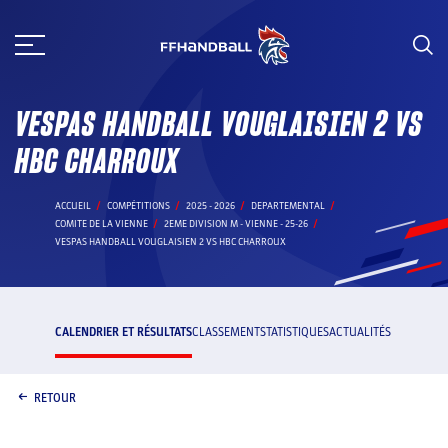
Aller
au
contenu
VESPAS HANDBALL VOUGLAISIEN 2 VS
HBC CHARROUX
ACCUEIL
COMPÉTITIONS
2025 - 2026
DEPARTEMENTAL
COMITE DE LA VIENNE
2EME DIVISION M - VIENNE - 25-26
VESPAS HANDBALL VOUGLAISIEN 2 VS HBC CHARROUX
CALENDRIER ET RÉSULTATS
CLASSEMENT
STATISTIQUES
ACTUALITÉS
RETOUR