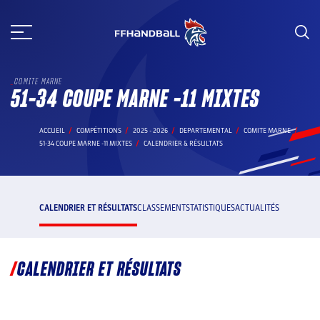
Aller
au
contenu
COMITE MARNE
51-34 COUPE MARNE -11 MIXTES
ACCUEIL
COMPÉTITIONS
2025 - 2026
DEPARTEMENTAL
COMITE MARNE
51-34 COUPE MARNE -11 MIXTES
CALENDRIER & RÉSULTATS
CALENDRIER ET RÉSULTATS
CLASSEMENT
STATISTIQUES
ACTUALITÉS
CALENDRIER ET RÉSULTATS