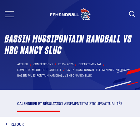
Aller
au
contenu
BASSIN MUSSIPONTAIN HANDBALL VS
HBC NANCY SLUC
ACCUEIL
COMPÉTITIONS
2025 - 2026
DEPARTEMENTAL
COMITE DE MEURTHE ET MOSELLE
54-07 CHAMPIONNAT -13 FEMININES INTERDEP.
BASSIN MUSSIPONTAIN HANDBALL VS HBC NANCY SLUC
CALENDRIER ET RÉSULTATS
CLASSEMENT
STATISTIQUES
ACTUALITÉS
RETOUR