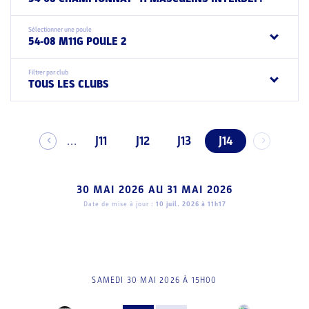
Sélectionner une poule
54-08 M11G POULE 2
Filtrer par club
TOUS LES CLUBS
J11
J12
J13
J14
...
30 MAI 2026
AU
31 MAI 2026
Date de mise à jour :
10 juil. 2026 à 11h17
SAMEDI 30 MAI 2026 À 15H00