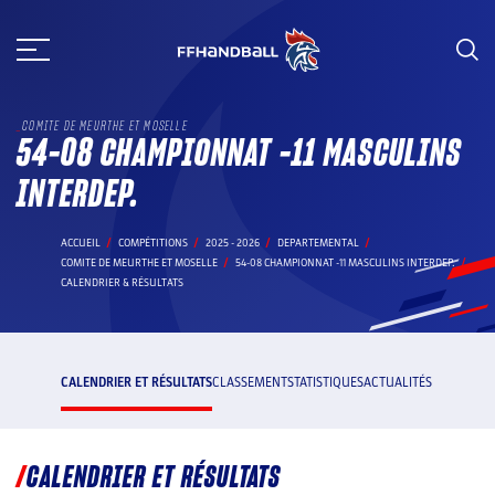
Aller
au
contenu
COMITE DE MEURTHE ET MOSELLE
54-08 CHAMPIONNAT -11 MASCULINS
INTERDEP.
ACCUEIL
COMPÉTITIONS
2025 - 2026
DEPARTEMENTAL
COMITE DE MEURTHE ET MOSELLE
54-08 CHAMPIONNAT -11 MASCULINS INTERDEP.
CALENDRIER & RÉSULTATS
CALENDRIER ET RÉSULTATS
CLASSEMENT
STATISTIQUES
ACTUALITÉS
CALENDRIER ET RÉSULTATS