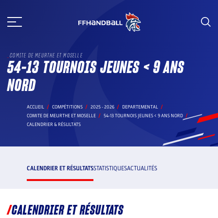
Aller
au
contenu
COMITE DE MEURTHE ET MOSELLE
54-13 TOURNOIS JEUNES < 9 ANS
NORD
ACCUEIL
COMPÉTITIONS
2025 - 2026
DEPARTEMENTAL
COMITE DE MEURTHE ET MOSELLE
54-13 TOURNOIS JEUNES < 9 ANS NORD
CALENDRIER & RÉSULTATS
CALENDRIER ET RÉSULTATS
STATISTIQUES
ACTUALITÉS
CALENDRIER ET RÉSULTATS