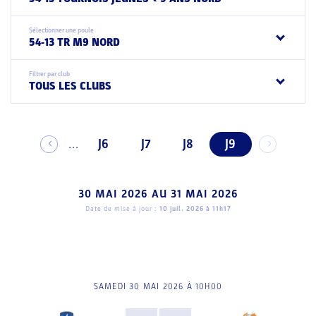
Sélectionner une poule
54-13 TR M9 NORD
Filtrer par club
TOUS LES CLUBS
J6
J7
J8
J9
...
30 MAI 2026
AU
31 MAI 2026
Date de mise à jour :
10 juil. 2026 à 11h17
SAMEDI 30 MAI 2026 À 10H00