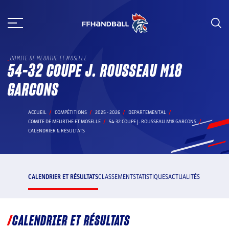
Aller
au
contenu
COMITE DE MEURTHE ET MOSELLE
54-32 COUPE J. ROUSSEAU M18
GARCONS
ACCUEIL
COMPÉTITIONS
2025 - 2026
DEPARTEMENTAL
COMITE DE MEURTHE ET MOSELLE
54-32 COUPE J. ROUSSEAU M18 GARCONS
CALENDRIER & RÉSULTATS
CALENDRIER ET RÉSULTATS
CLASSEMENT
STATISTIQUES
ACTUALITÉS
CALENDRIER ET RÉSULTATS