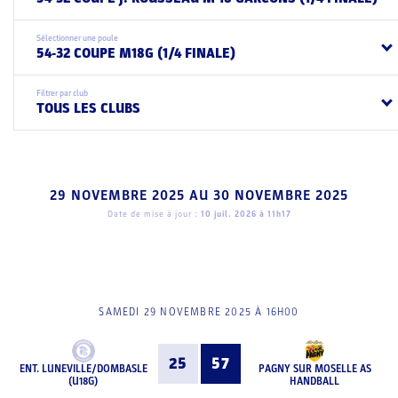
Sélectionner une poule
54-32 COUPE M18G (1/4 FINALE)
Filtrer par club
TOUS LES CLUBS
29 NOVEMBRE 2025
AU
30 NOVEMBRE 2025
Date de mise à jour :
10 juil. 2026 à 11h17
SAMEDI 29 NOVEMBRE 2025 À 16H00
25
57
ENT. LUNEVILLE/DOMBASLE
PAGNY SUR MOSELLE AS
(U18G)
HANDBALL