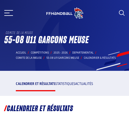
Aller
au
contenu
COMITE DE LA MEUSE
55-08 U11 GARCONS MEUSE
ACCUEIL
COMPÉTITIONS
2025 - 2026
DEPARTEMENTAL
COMITE DE LA MEUSE
55-08 U11 GARCONS MEUSE
CALENDRIER & RÉSULTATS
CALENDRIER ET RÉSULTATS
STATISTIQUES
ACTUALITÉS
CALENDRIER ET RÉSULTATS