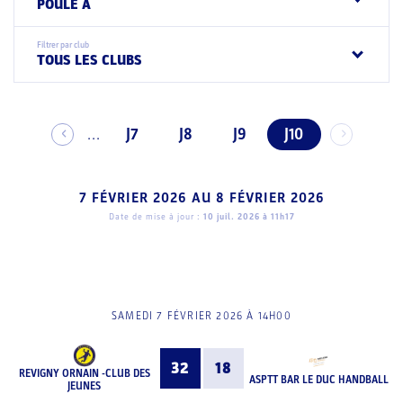
POULE A
Filtrer par club
TOUS LES CLUBS
J7
J8
J9
J10
...
7 FÉVRIER 2026
AU
8 FÉVRIER 2026
Date de mise à jour :
10 juil. 2026 à 11h17
SAMEDI 7 FÉVRIER 2026 À 14H00
32
18
REVIGNY ORNAIN -CLUB DES
ASPTT BAR LE DUC HANDBALL
JEUNES