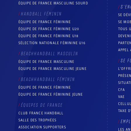
ÉQUIPE DE FRANCE MASCULINE SOURD
S’EN
HANDBALL FÉMININ
SE DÉV
ÉQUIPE DE FRANCE FÉMININE
SE MOB
ÉQUIPE DE FRANCE FÉMININE U20
TOUS U
ÉQUIPE DE FRANCE FÉMININE U18
DEVEN
SÉLECTION NATIONALE FÉMININE U16
PARTEN
APPEL 
BEACHHANDBALL MASCULIN
SE F
ÉQUIPE DE FRANCE MASCULINE
ÉQUIPE DE FRANCE MASCULINE JEUNE
L’OFFR
PRÉSEN
BEACHHANDBALL FÉMININ
SITUAT
ÉQUIPE DE FRANCE FÉMININE
CFA
ÉQUIPE DE FRANCE FÉMININE JEUNE
VAE
CELLUL
ÉQUIPES DE FRANCE
TAXE D
CLUB FRANCE HANDBALL
SALLE DES TROPHÉES
EMP
ASSOCIATION SUPPORTERS
LES A