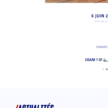
6 JUIN 
Date de mis
DIMANC
USAM 1 SF
V