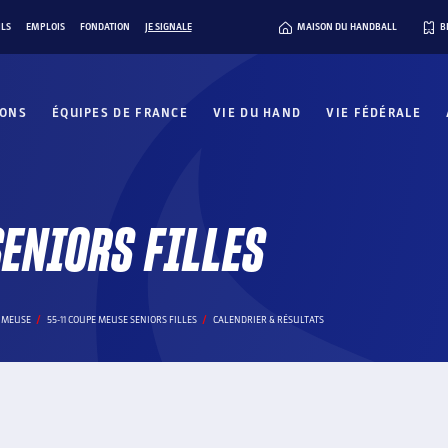
ILS
EMPLOIS
FONDATION
JE SIGNALE
MAISON DU HANDBALL
B
IONS
ÉQUIPES DE FRANCE
VIE DU HAND
VIE FÉDÉRALE
SENIORS FILLES
A MEUSE
55-11 COUPE MEUSE SENIORS FILLES
CALENDRIER & RÉSULTATS