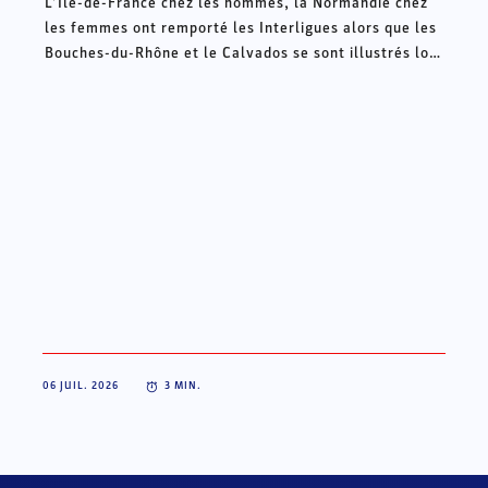
L’Ile-de-France chez les hommes, la Normandie chez
les femmes ont remporté les Interligues alors que les
Bouches-du-Rhône et le Calvados se sont illustrés lors
des Intercomités ce week-end à Châteauroux.
06 JUIL. 2026
3
MIN.