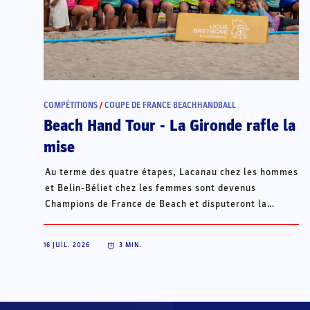
COMPÉTITIONS
/
COUPE DE FRANCE BEACHHANDBALL
Beach Hand Tour - La Gironde rafle la
mise
Au terme des quatre étapes, Lacanau chez les hommes
et Belin-Béliet chez les femmes sont devenus
Champions de France de Beach et disputeront la
Champions Cup du 15 au 18 octobre à Porto Santo, au
Portugal.
16 JUIL. 2026
3
MIN.