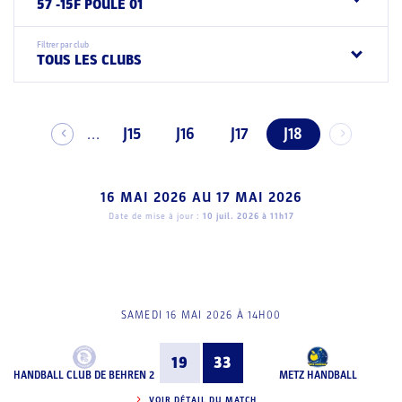
57 -15F POULE 01
Filtrer par club
TOUS LES CLUBS
J15
J16
J17
J18
...
16 MAI 2026
AU
17 MAI 2026
Date de mise à jour :
10 juil. 2026 à 11h17
SAMEDI 16 MAI 2026 À 14H00
19
33
HANDBALL CLUB DE BEHREN 2
METZ HANDBALL
VOIR DÉTAIL DU MATCH