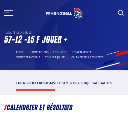
Aller
au
contenu
COMITE DE MOSELLE
57-12 -15 F JOUER +
ACCUEIL
COMPÉTITIONS
2025 - 2026
DEPARTEMENTAL
COMITE DE MOSELLE
57-12 -15 F JOUER +
CALENDRIER & RÉSULTATS
CALENDRIER ET RÉSULTATS
CLASSEMENT
STATISTIQUES
ACTUALITÉS
CALENDRIER ET RÉSULTATS