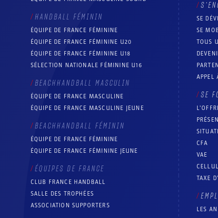
S’EN
HANDBALL FÉMININ
SE DÉV
ÉQUIPE DE FRANCE FÉMININE
SE MOB
ÉQUIPE DE FRANCE FÉMININE U20
TOUS U
ÉQUIPE DE FRANCE FÉMININE U18
DEVEN
SÉLECTION NATIONALE FÉMININE U16
PARTEN
APPEL 
BEACHHANDBALL MASCULIN
SE F
ÉQUIPE DE FRANCE MASCULINE
ÉQUIPE DE FRANCE MASCULINE JEUNE
L’OFFR
PRÉSEN
BEACHHANDBALL FÉMININ
SITUAT
ÉQUIPE DE FRANCE FÉMININE
CFA
ÉQUIPE DE FRANCE FÉMININE JEUNE
VAE
CELLUL
ÉQUIPES DE FRANCE
TAXE D
CLUB FRANCE HANDBALL
SALLE DES TROPHÉES
EMP
ASSOCIATION SUPPORTERS
LES A