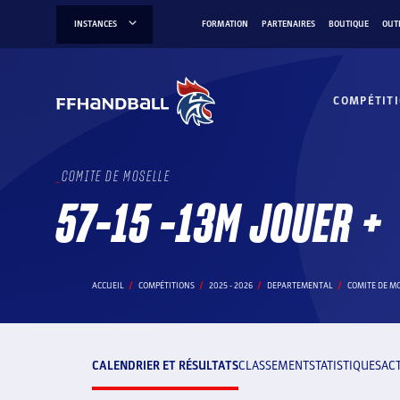
Aller
INSTANCES
FORMATION
PARTENAIRES
BOUTIQUE
OUT
au
contenu
COMPÉTIT
COMITE DE MOSELLE
57-15 -13M JOUER +
ACCUEIL
COMPÉTITIONS
2025 - 2026
DEPARTEMENTAL
COMITE DE M
CALENDRIER ET RÉSULTATS
CLASSEMENT
STATISTIQUES
AC