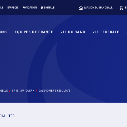
ILS
EMPLOIS
FONDATION
JE SIGNALE
MAISON DU HANDBALL
B
IONS
ÉQUIPES DE FRANCE
VIE DU HAND
VIE FÉDÉRALE
OSELLE
57-15 -13M JOUER +
CALENDRIER & RÉSULTATS
TUALITÉS