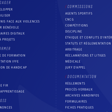
GAGER
COMMISSIONS
ELOPPER
AGENTS SPORTIFS
ILISER
CNCG
NIS FACE AUX VIOLENCES
COMPÉTITIONS
IR BÉNÉVOLE
DISCIPLINE
AIRES DIGITAUX
ÉTHIQUE ET CONFLITS D'INTÉ
À PROJETS
STATUTS ET RÉGLEMENTATION
ORMER
ARBITRAGE
E DE FORMATION
RÉCLAMATIONS ET LITIGES
TATION IFFE
MÉDICALE
ION DE HANDICAP
JURY D’APPEL
DOCUMENTATION
RÈGLEMENTS
E FIR
PROCÈS-VERBAUX
’APPRENTISSAGE
ARCHIVES HANDINFOS
LOIS
FORMULAIRES
NNONCES
FICHES PRATIQUES