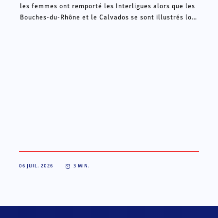
les femmes ont remporté les Interligues alors que les
Bouches-du-Rhône et le Calvados se sont illustrés lors
des Intercomités ce week-end à Châteauroux.
06 JUIL. 2026
3
MIN.