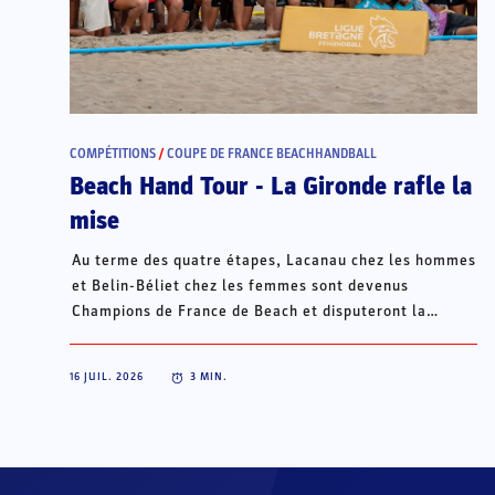
COMPÉTITIONS
/
COUPE DE FRANCE BEACHHANDBALL
Beach Hand Tour - La Gironde rafle la
mise
Au terme des quatre étapes, Lacanau chez les hommes
et Belin-Béliet chez les femmes sont devenus
Champions de France de Beach et disputeront la
Champions Cup du 15 au 18 octobre à Porto Santo, au
Portugal.
16 JUIL. 2026
3
MIN.