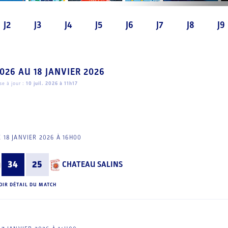
J2
J3
J4
J5
J6
J7
J8
J9
2026
AU
18 JANVIER 2026
e à jour :
10 juil. 2026 à 11h17
 18 JANVIER 2026 À 16H00
34
25
CHATEAU SALINS
OIR DÉTAIL DU MATCH