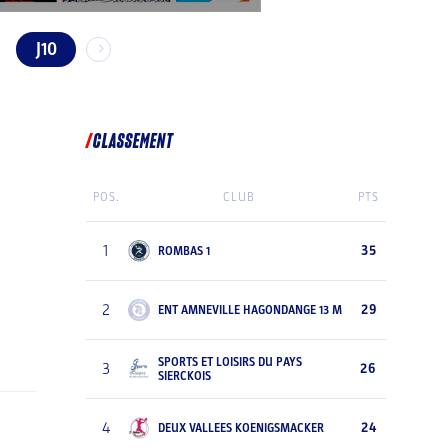
J10
CLASSEMENT
POS.
CLUB
PTS
1
35
ROMBAS 1
2
29
ENT AMNEVILLE HAGONDANGE 13 M
SPORTS ET LOISIRS DU PAYS
3
26
SIERCKOIS
4
24
DEUX VALLEES KOENIGSMACKER