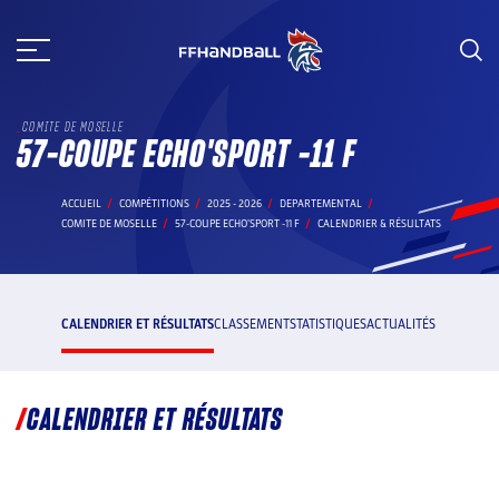
Aller
au
contenu
COMITE DE MOSELLE
57-COUPE ECHO'SPORT -11 F
ACCUEIL
COMPÉTITIONS
2025 - 2026
DEPARTEMENTAL
COMITE DE MOSELLE
57-COUPE ECHO'SPORT -11 F
CALENDRIER & RÉSULTATS
CALENDRIER ET RÉSULTATS
CLASSEMENT
STATISTIQUES
ACTUALITÉS
CALENDRIER ET RÉSULTATS