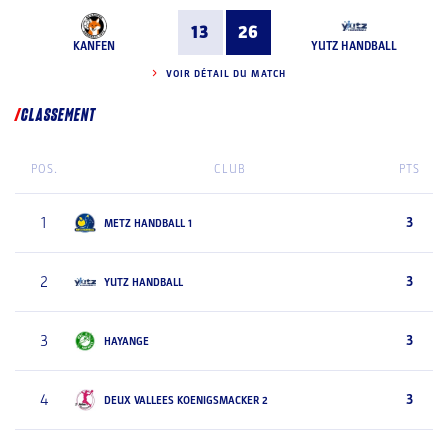
13
26
KANFEN
YUTZ HANDBALL
VOIR DÉTAIL DU MATCH
CLASSEMENT
POS.
CLUB
PTS
1
3
METZ HANDBALL 1
2
3
YUTZ HANDBALL
3
3
HAYANGE
4
3
DEUX VALLEES KOENIGSMACKER 2