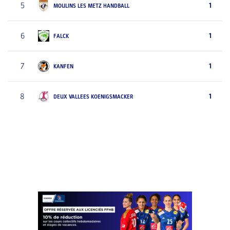
5
1
MOULINS LES METZ HANDBALL
6
1
FALCK
7
1
KANFEN
8
1
DEUX VALLEES KOENIGSMACKER