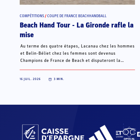
COMPÉTITIONS
/
COUPE DE FRANCE BEACHHANDBALL
Beach Hand Tour - La Gironde rafle la
mise
Au terme des quatre étapes, Lacanau chez les hommes
et Belin-Béliet chez les femmes sont devenus
Champions de France de Beach et disputeront la
Champions Cup du 15 au 18 octobre à Porto Santo, au
Portugal.
16 JUIL. 2026
3
MIN.