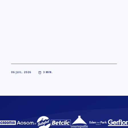
06 JUIL. 2026
3
MIN.