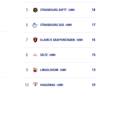
5
18
STRASBOURG ASPTT -13M1
6
17
STRASBOURG SUD -13M1
7
16
ILLKIRCH GRAFFENSTADEN -13M1
8
15
SELTZ -13M1
9
13
LINGOLSHEIM -13M1
10
10
HAGUENAU -13M1