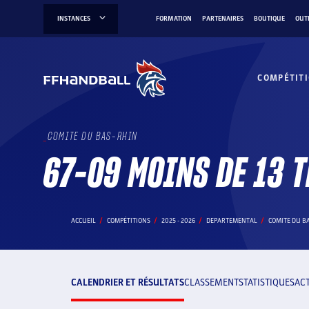
Aller
INSTANCES
FORMATION
PARTENAIRES
BOUTIQUE
OUT
au
contenu
COMPÉTIT
COMITE DU BAS-RHIN
67-09 MOINS DE 13 
ACCUEIL
COMPÉTITIONS
2025 - 2026
DEPARTEMENTAL
COMITE DU B
CALENDRIER ET RÉSULTATS
CLASSEMENT
STATISTIQUES
AC