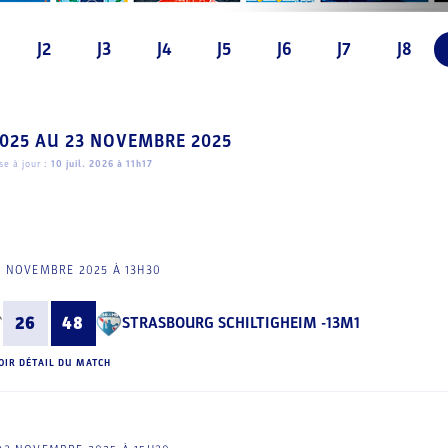
J2
J3
J4
J5
J6
J7
J8
025
AU
23 NOVEMBRE 2025
e à jour :
10 juil. 2026 à 11h17
2 NOVEMBRE 2025 À 13H30
26
48
STRASBOURG SCHILTIGHEIM -13M1
OIR DÉTAIL DU MATCH