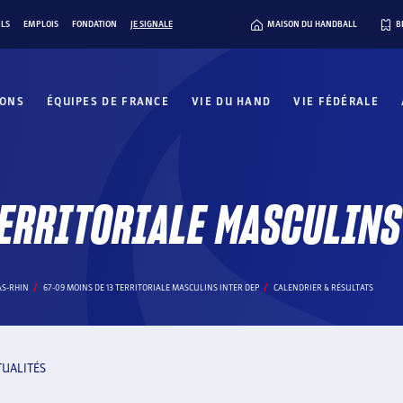
ILS
EMPLOIS
FONDATION
JE SIGNALE
MAISON DU HANDBALL
B
IONS
ÉQUIPES DE FRANCE
VIE DU HAND
VIE FÉDÉRALE
TERRITORIALE MASCULINS
AS-RHIN
67-09 MOINS DE 13 TERRITORIALE MASCULINS INTER DEP
CALENDRIER & RÉSULTATS
TUALITÉS