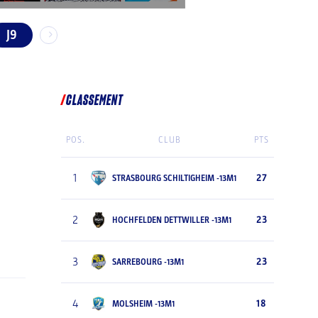
J9
CLASSEMENT
POS.
CLUB
PTS
1
27
STRASBOURG SCHILTIGHEIM -13M1
2
23
HOCHFELDEN DETTWILLER -13M1
3
23
SARREBOURG -13M1
4
18
MOLSHEIM -13M1