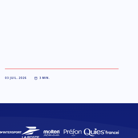
03 JUIL. 2026
3
MIN.