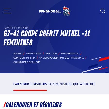
Aller
au
contenu
COMITE DU BAS-RHIN
67-41 COUPE CREDIT MUTUEL -11
FEMININES
ACCUEIL
COMPÉTITIONS
2025 - 2026
DEPARTEMENTAL
COMITE DU BAS-RHIN
67-41 COUPE CREDIT MUTUEL -11 FEMININES
CALENDRIER & RÉSULTATS
CALENDRIER ET RÉSULTATS
CLASSEMENT
STATISTIQUES
ACTUALITÉS
CALENDRIER ET RÉSULTATS