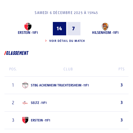
SAMEDI 6 DÉCEMBRE 2025 À 15H45
14
7
ERSTEIN -11F1
HILSENHEIM -11F1
VOIR DÉTAIL DU MATCH
CLASSEMENT
POS.
CLUB
PTS
1
3
STBG ACHENHEIM TRUCHTERSHEIM -11F1
2
3
SELTZ -11F1
3
3
ERSTEIN -11F1