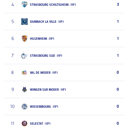
4
3
STRASBOURG SCHILTIGHEIM -11F1
5
1
DAMBACH LA VILLE -11F1
6
1
HILSENHEIM -11F1
7
1
STRASBOURG SUD -11F1
8
0
VAL DE MODER -11F1
9
0
WINGEN SUR MODER -11F1
10
0
WISSEMBOURG -11F1
11
0
SELESTAT -11F1