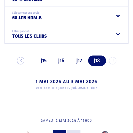
Sélectionner une poule
68-U13 HDM-B
Filtrer par club
TOUS LES CLUBS
J15
J16
J17
J18
...
1 MAI 2026
AU
3 MAI 2026
Date de mise à jour :
10 juil. 2026 à 11h17
SAMEDI 2 MAI 2026 À 15H00