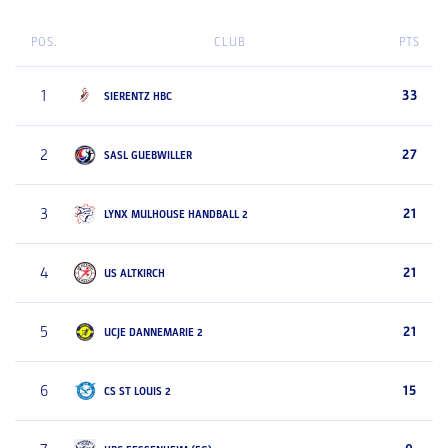
POS.
CLUB
PTS
1
33
SIERENTZ HBC
2
27
SASL GUEBWILLER
3
21
LYNX MULHOUSE HANDBALL 2
4
21
US ALTKIRCH
5
21
UCJE DANNEMARIE 2
6
15
CS ST LOUIS 2