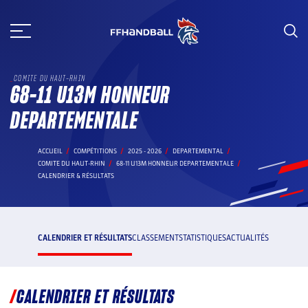
Aller
au
contenu
COMITE DU HAUT-RHIN
68-11 U13M HONNEUR
DEPARTEMENTALE
ACCUEIL
COMPÉTITIONS
2025 - 2026
DEPARTEMENTAL
COMITE DU HAUT-RHIN
68-11 U13M HONNEUR DEPARTEMENTALE
CALENDRIER & RÉSULTATS
CALENDRIER ET RÉSULTATS
CLASSEMENT
STATISTIQUES
ACTUALITÉS
CALENDRIER ET RÉSULTATS