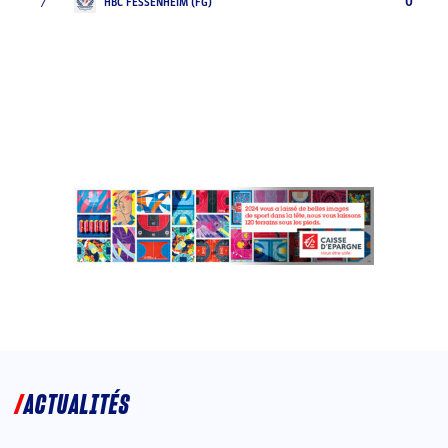
7
0
HBC FESSENHEIM (FG)
ACTUALITÉS