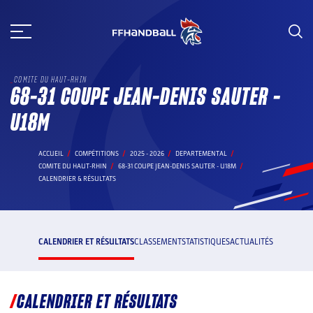
Aller
au
contenu
COMITE DU HAUT-RHIN
68-31 COUPE JEAN-DENIS SAUTER -
U18M
ACCUEIL
COMPÉTITIONS
2025 - 2026
DEPARTEMENTAL
COMITE DU HAUT-RHIN
68-31 COUPE JEAN-DENIS SAUTER - U18M
CALENDRIER & RÉSULTATS
CALENDRIER ET RÉSULTATS
CLASSEMENT
STATISTIQUES
ACTUALITÉS
CALENDRIER ET RÉSULTATS