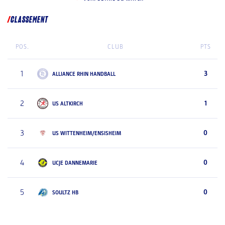
CLASSEMENT
POS.
CLUB
PTS
1
3
ALLIANCE RHIN HANDBALL
2
1
US ALTKIRCH
3
0
US WITTENHEIM/ENSISHEIM
4
0
UCJE DANNEMARIE
5
0
SOULTZ HB