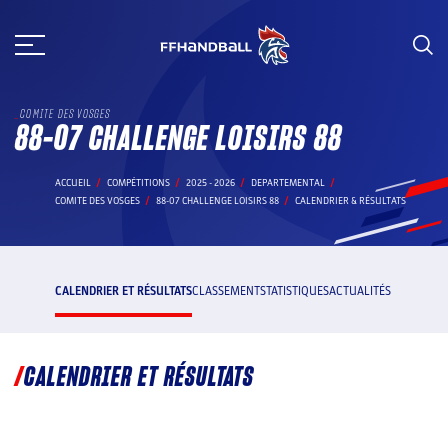
Aller
au
contenu
COMITE DES VOSGES
88-07 CHALLENGE LOISIRS 88
ACCUEIL
COMPÉTITIONS
2025 - 2026
DEPARTEMENTAL
COMITE DES VOSGES
88-07 CHALLENGE LOISIRS 88
CALENDRIER & RÉSULTATS
CALENDRIER ET RÉSULTATS
CLASSEMENT
STATISTIQUES
ACTUALITÉS
CALENDRIER ET RÉSULTATS