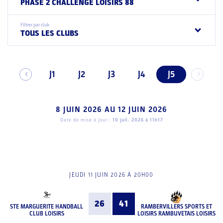
PHASE 2 CHALLENGE LOISIRS 88
Filtrer par club
TOUS LES CLUBS
J1
J2
J3
J4
J5
8 JUIN 2026
AU
12 JUIN 2026
Date de mise à jour :
10 juil. 2026 à 11h17
JEUDI 11 JUIN 2026 À 20H00
26
41
STE MARGUERITE HANDBALL
RAMBERVILLERS SPORTS ET
CLUB LOISIRS
LOISIRS RAMBUVETAIS LOISIRS