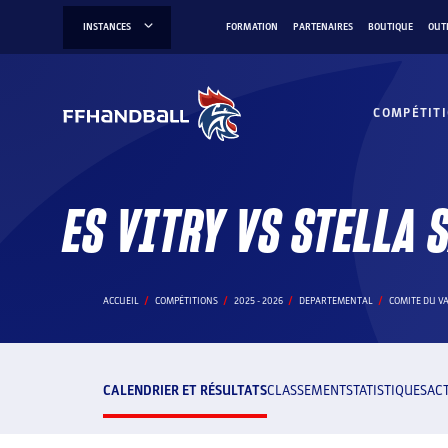
Aller
INSTANCES
FORMATION
PARTENAIRES
BOUTIQUE
OUT
au
contenu
COMPÉTIT
ES VITRY VS STELLA 
ACCUEIL
COMPÉTITIONS
2025 - 2026
DEPARTEMENTAL
COMITE DU V
CALENDRIER ET RÉSULTATS
CLASSEMENT
STATISTIQUES
AC