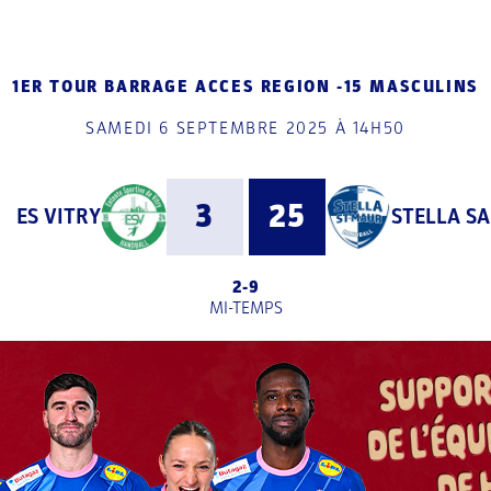
1ER TOUR BARRAGE ACCES REGION -15 MASCULINS
SAMEDI 6 SEPTEMBRE 2025 À 14H50
3
25
ES VITRY
STELLA S
2
-
9
MI-TEMPS