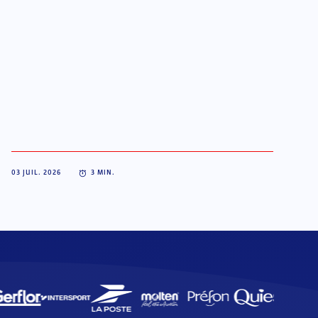
03 JUIL. 2026
3
MIN.