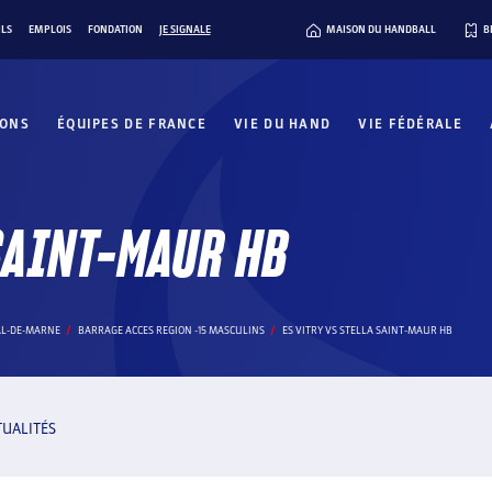
ILS
EMPLOIS
FONDATION
JE SIGNALE
MAISON DU HANDBALL
B
IONS
ÉQUIPES DE FRANCE
VIE DU HAND
VIE FÉDÉRALE
SAINT-MAUR HB
AL-DE-MARNE
BARRAGE ACCES REGION -15 MASCULINS
ES VITRY VS STELLA SAINT-MAUR HB
TUALITÉS