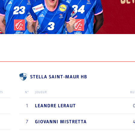
STELLA SAINT-MAUR HB
TS
N°
JOUEUR
BU
0
1
LEANDRE
LERAUT
0
7
GIOVANNI
MISTRETTA