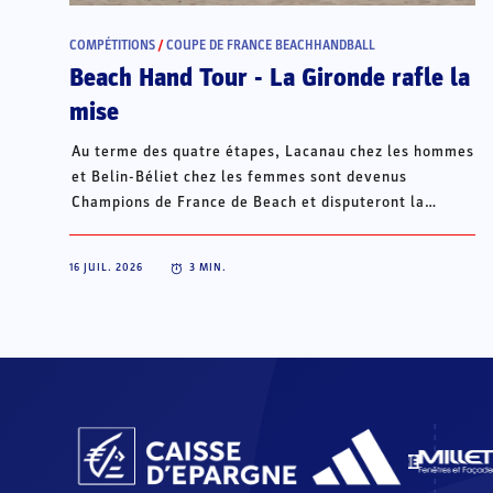
COMPÉTITIONS
/
COUPE DE FRANCE BEACHHANDBALL
Beach Hand Tour - La Gironde rafle la
mise
Au terme des quatre étapes, Lacanau chez les hommes
et Belin-Béliet chez les femmes sont devenus
Champions de France de Beach et disputeront la
Champions Cup du 15 au 18 octobre à Porto Santo, au
Portugal.
16 JUIL. 2026
3
MIN.