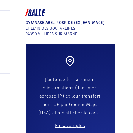
3
SALLE
4
GYMNASE ABEL-ROSPIDE (EX JEAN-MACE)
CHEMIN DES BOUTAREINES
2
94350
VILLIERS SUR MARNE
0
0
J'autorise le traitement
4
d'informations (dont mon
adresse IP) et leur transfert
3
hors UE par Google Maps
2
(USA) afin d'afficher la carte.
En savoir plus
1