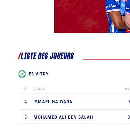
LISTE DES JOUEURS
ES VITRY
N°
JOUEUR
BU
4
ISMAEL
HAIDARA
6
MOHAMED ALI
BEN SALAH